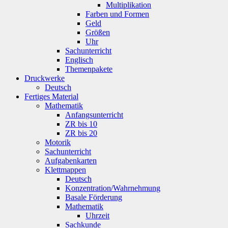
Multiplikation
Farben und Formen
Geld
Größen
Uhr
Sachunterricht
Englisch
Themenpakete
Druckwerke
Deutsch
Fertiges Material
Mathematik
Anfangsunterricht
ZR bis 10
ZR bis 20
Motorik
Sachunterricht
Aufgabenkarten
Klettmappen
Deutsch
Konzentration/Wahrnehmung
Basale Förderung
Mathematik
Uhrzeit
Sachkunde