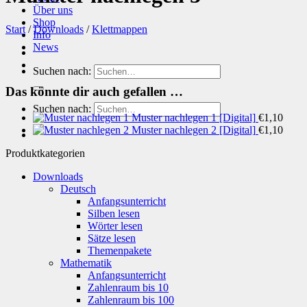
Über uns
Shop
Start
/
Downloads
/
Klettmappen
Info
News
Suchen nach:
Das könnte dir auch gefallen …
Suchen nach:
Muster nachlegen 1 [Digital]
€
1,10
Muster nachlegen 2 [Digital]
€
1,10
Produktkategorien
Downloads
Deutsch
Anfangsunterricht
Silben lesen
Wörter lesen
Sätze lesen
Themenpakete
Mathematik
Anfangsunterricht
Zahlenraum bis 10
Zahlenraum bis 100