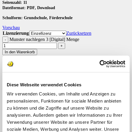
Seitenzahl: 11
Dateiformat: PDF, Download
Schulform: Grundschule, Förderschule
Vorschau
Lizenzierung
Zurücksetzen
Munster nachlegen 3 [Digital] Menge
In den Warenkorb
Artikelnummer:
n. v.
Kategorien:
Downloads
,
Klettmappen
,
Konzentration / Wahrnehmung
Schlagwörter:
Klettmappen
,
Konzentration
,
Muster
,
Teacch
Beschreibung
Zusätzliche Informationen
Diese Webseite verwendet Cookies
Die Klettmappe (Bastelvorlage) „Muster nachlegen 3“ besteht aus 2
Wir verwenden Cookies, um Inhalte und Anzeigen zu
gleichgroßen Feldern. Im oberen Feld wird ein geometrisches
personalisieren, Funktionen für soziale Medien anbieten
Muster vorgegeben. Insgesamt gibt es 10 Mustervorlagen und die
zu können und die Zugriffe auf unsere Website zu
dazugehörigen Lösungskarten.
analysieren. Außerdem geben wir Informationen zu Ihrer
Jedes Muster besteht aus 9 Quadraten (3 schwarzen und 6 mit je
Verwendung unserer Website an unsere Partner für
einem weißen und einem schwarzen Dreieck). Durch die
soziale Medien, Werbung und Analysen weiter. Unsere
wechselnde Anordnung der Quadrate entstehen immer neue Muster.