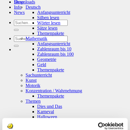
Shop
Downloads
Info
Deutsch
News
Anfangsunterricht
Silben lesen
Suchen
Wörter lesen
nach:
Sätze lesen
Themenpakete
Suchen
Mathematik
nach:
Anfangsunterricht
Zahlenraum bis 10
Zahlenraum bis 100
Geometrie
Geld
Themenpakete
Sachunterricht
Kunst
Motorik
Konzentration / Wahrnehmung
Themenpakete
Themen
Dies und Das
Karneval
Halloween
Ostern
Weihnachten