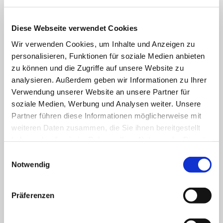
Coronavirus
Klettmappen
Basale Förderung
Diese Webseite verwendet Cookies
Konzentration / Wahrnehmung
Deutsch
Wir verwenden Cookies, um Inhalte und Anzeigen zu
Anfangsunterricht
personalisieren, Funktionen für soziale Medien anbieten
Silben lesen
Mathematik
zu können und die Zugriffe auf unsere Website zu
Anfangsunterricht
analysieren. Außerdem geben wir Informationen zu Ihrer
Zahlenraum bis 10
Verwendung unserer Website an unsere Partner für
Zahlenraum 100
Multiplikation
soziale Medien, Werbung und Analysen weiter. Unsere
Farben und Formen
Partner führen diese Informationen möglicherweise mit
Geld
weiteren Daten zusammen, die Sie ihnen bereitgestellt
Größen
Uhr
haben oder die sie im Rahmen Ihrer Nutzung der Dienste
Sachunterricht
gesammelt haben.
Einwilligungsauswahl
Englisch
Notwendig
Themenpakete
Druckwerke
Deutsch
Fertiges Material
Präferenzen
Mathematik
Anfangsunterricht
ZR bis 10