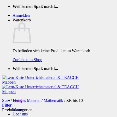
Zum
Weil lernen Spaß macht...
Inhalt
Anmelden
springen
Warenkorb
Es befinden sich keine Produkte im Warenkorb.
Zurück zum Shop
Weil lernen Spaß macht...
Start
/
Menü
Fertiges Material
/
Mathematik
/
ZR bis 10
Filter
Home
Produktkategorien
Über uns