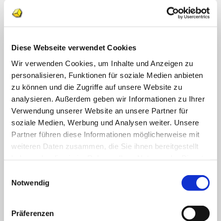
Weihnachten
Coronavirus
Klettmappen
Basale Förderung
Konzentration / Wahrnehmung
Diese Webseite verwendet Cookies
Deutsch
Anfangsunterricht
Wir verwenden Cookies, um Inhalte und Anzeigen zu
Silben lesen
personalisieren, Funktionen für soziale Medien anbieten
Mathematik
zu können und die Zugriffe auf unsere Website zu
Anfangsunterricht
Zahlenraum bis 10
analysieren. Außerdem geben wir Informationen zu Ihrer
Zahlenraum 100
Verwendung unserer Website an unsere Partner für
Multiplikation
soziale Medien, Werbung und Analysen weiter. Unsere
Farben und Formen
Geld
Partner führen diese Informationen möglicherweise mit
Größen
weiteren Daten zusammen, die Sie ihnen bereitgestellt
Uhr
haben oder die sie im Rahmen Ihrer Nutzung der Dienste
Sachunterricht
Englisch
gesammelt haben.
Einwilligungsauswahl
Themenpakete
Notwendig
Druckwerke
Deutsch
Fertiges Material
Mathematik
Präferenzen