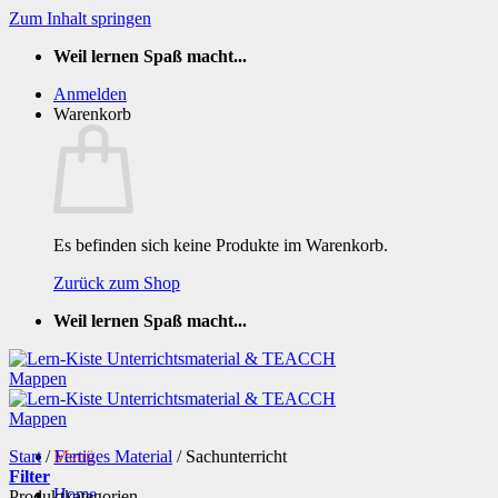
Zum Inhalt springen
Weil lernen Spaß macht...
Anmelden
Warenkorb
Es befinden sich keine Produkte im Warenkorb.
Zurück zum Shop
Weil lernen Spaß macht...
Start
/
Menü
Fertiges Material
/
Sachunterricht
Filter
Home
Produktkategorien