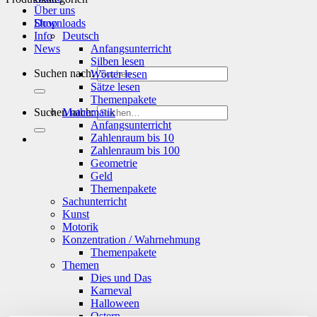
Über uns
Shop
Downloads
Info
Deutsch
News
Anfangsunterricht
Silben lesen
Suchen nach:
Wörter lesen
Sätze lesen
Themenpakete
Suchen nach:
Mathematik
Anfangsunterricht
Zahlenraum bis 10
Zahlenraum bis 100
Geometrie
Geld
Themenpakete
Sachunterricht
Kunst
Motorik
Konzentration / Wahrnehmung
Themenpakete
Themen
Dies und Das
Karneval
Halloween
Ostern