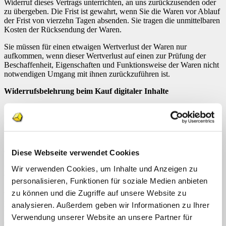
Widerruf dieses Vertrags unterrichten, an uns zurückzusenden oder
zu übergeben. Die Frist ist gewahrt, wenn Sie die Waren vor Ablauf
der Frist von vierzehn Tagen absenden. Sie tragen die unmittelbaren
Kosten der Rücksendung der Waren.
Sie müssen für einen etwaigen Wertverlust der Waren nur
aufkommen, wenn dieser Wertverlust auf einen zur Prüfung der
Beschaffenheit, Eigenschaften und Funktionsweise der Waren nicht
notwendigen Umgang mit ihnen zurückzuführen ist.
Widerrufsbelehrung beim Kauf digitaler Inhalte
Widerrufsrecht
Sie haben das Recht, binnen vierzehn Tagen ohne Angabe von
Gründen diesen Vertrag zu widerrufen.
Diese Webseite verwendet Cookies
Wir verwenden Cookies, um Inhalte und Anzeigen zu
Die Widerrufsfrist beträgt vierzehn Tage ab dem Tag des
Vertragsabschlusses.
personalisieren, Funktionen für soziale Medien anbieten
zu können und die Zugriffe auf unsere Website zu
Um Ihr Widerrufsrecht auszuüben, müssen Sie uns (Verlag
Lernkiste, Inhaberin Geraldine Kalberla, Erikastr. 35, 53881
analysieren. Außerdem geben wir Informationen zu Ihrer
Euskirchen, Tel: 02255/9539211, E-Mai:
info@lern-kiste.de
) mittels
Verwendung unserer Website an unsere Partner für
einer eindeutigen Erklärung (z. B. ein mit der Post versandter Brief,