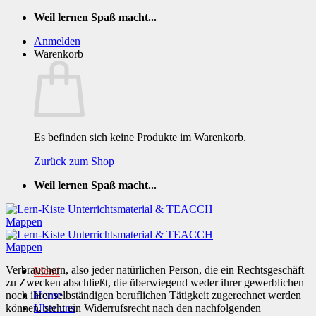
Zum
Weil lernen Spaß macht...
Inhalt
Anmelden
springen
Warenkorb
Es befinden sich keine Produkte im Warenkorb.
Zurück zum Shop
Weil lernen Spaß macht...
Verbrauchern, also jeder natürlichen Person, die ein Rechtsgeschäft
Menü
zu Zwecken abschließt, die überwiegend weder ihrer gewerblichen
noch ihrer selbständigen beruflichen Tätigkeit zugerechnet werden
Home
können, steht ein Widerrufsrecht nach den nachfolgenden
Über uns