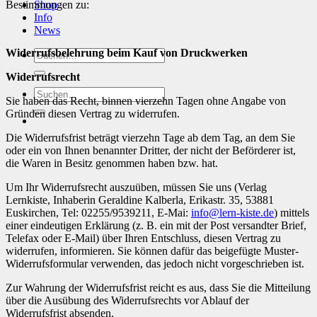
Bestimmungen zu:
Shop
Info
News
Widerrufsbelehrung beim Kauf von Druckwerken
Suchen
nach:
Widerrufsrecht
Suchen
Sie haben das Recht, binnen vierzehn Tagen ohne Angabe von
nach:
Gründen diesen Vertrag zu widerrufen.
Die Widerrufsfrist beträgt vierzehn Tage ab dem Tag, an dem Sie
oder ein von Ihnen benannter Dritter, der nicht der Beförderer ist,
die Waren in Besitz genommen haben bzw. hat.
Um Ihr Widerrufsrecht auszuüben, müssen Sie uns (Verlag
Lernkiste, Inhaberin Geraldine Kalberla, Erikastr. 35, 53881
Euskirchen, Tel: 02255/9539211, E-Mai:
info@lern-kiste.de
) mittels
einer eindeutigen Erklärung (z. B. ein mit der Post versandter Brief,
Telefax oder E-Mail) über Ihren Entschluss, diesen Vertrag zu
widerrufen, informieren. Sie können dafür das beigefügte Muster-
Widerrufsformular verwenden, das jedoch nicht vorgeschrieben ist.
Zur Wahrung der Widerrufsfrist reicht es aus, dass Sie die Mitteilung
über die Ausübung des Widerrufsrechts vor Ablauf der
Widerrufsfrist absenden.