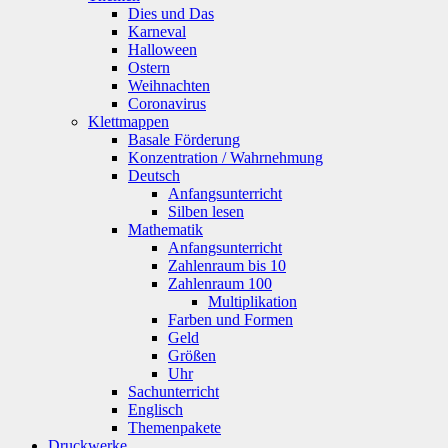
Dies und Das
Karneval
Halloween
Ostern
Weihnachten
Coronavirus
Klettmappen
Basale Förderung
Konzentration / Wahrnehmung
Deutsch
Anfangsunterricht
Silben lesen
Mathematik
Anfangsunterricht
Zahlenraum bis 10
Zahlenraum 100
Multiplikation
Farben und Formen
Geld
Größen
Uhr
Sachunterricht
Englisch
Themenpakete
Druckwerke