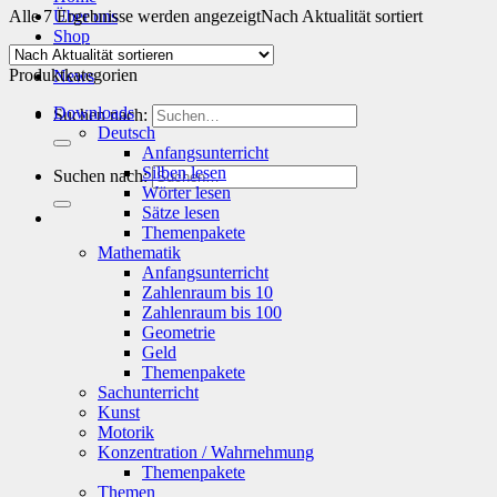
Alle 7 Ergebnisse werden angezeigt
Über uns
Nach Aktualität sortiert
Shop
Info
Produktkategorien
News
Downloads
Suchen nach:
Deutsch
Anfangsunterricht
Silben lesen
Suchen nach:
Wörter lesen
Sätze lesen
Themenpakete
Mathematik
Anfangsunterricht
Zahlenraum bis 10
Zahlenraum bis 100
Geometrie
Geld
Themenpakete
Sachunterricht
Kunst
Motorik
Konzentration / Wahrnehmung
Themenpakete
Themen