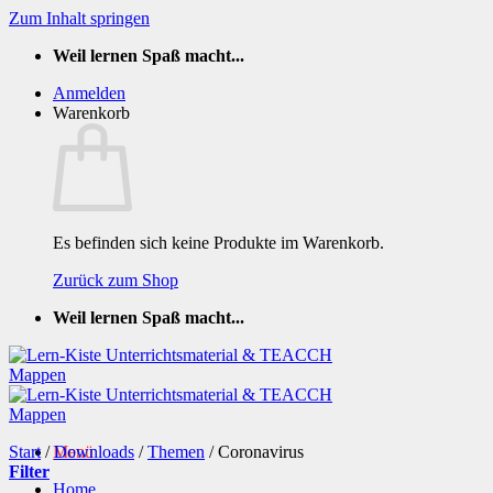
Zum Inhalt springen
Weil lernen Spaß macht...
Anmelden
Warenkorb
Es befinden sich keine Produkte im Warenkorb.
Zurück zum Shop
Weil lernen Spaß macht...
Start
/
Menü
Downloads
/
Themen
/
Coronavirus
Filter
Home