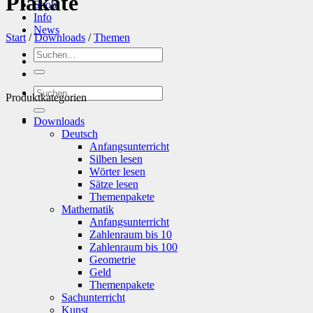
Plakate
Shop
Info
News
Start
/
Downloads
/
Themen
Suchen
nach:
Suchen
Produktkategorien
nach:
Downloads
Deutsch
Anfangsunterricht
Silben lesen
Wörter lesen
Sätze lesen
Themenpakete
Mathematik
Anfangsunterricht
Zahlenraum bis 10
Zahlenraum bis 100
Geometrie
Geld
Themenpakete
Sachunterricht
Kunst