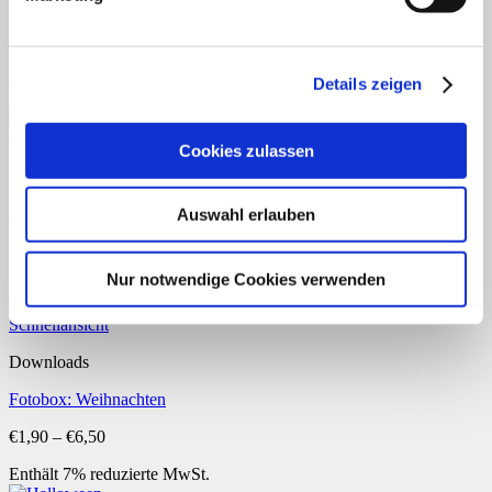
Den Abschluss bilden zwei Ausmalbilder: Junge und Mädchen.
Ähnliche Produkte
Details zeigen
Schnellansicht
Cookies zulassen
Dies und Das
Fotobox: Geburt/Baby
Auswahl erlauben
Preisspanne:
€
1,90
–
€
6,50
€1,90
Nur notwendige Cookies verwenden
Enthält 7% reduzierte MwSt.
bis
€6,50
Schnellansicht
Downloads
Fotobox: Weihnachten
Preisspanne:
€
1,90
–
€
6,50
€1,90
Enthält 7% reduzierte MwSt.
bis