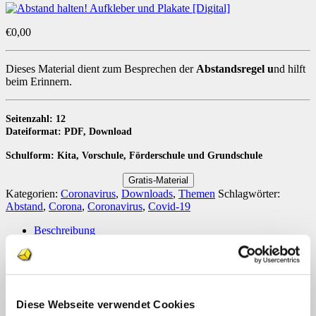
€
0,00
Dieses Material dient zum Besprechen der
Abstandsregel u
nd hilft
beim Erinnern.
Seitenzahl: 12
Dateiformat: PDF, Download
Schulform: Kita, Vorschule, Förderschule und Grundschule
Gratis-Material
Kategorien:
Coronavirus
,
Downloads
,
Themen
Schlagwörter:
Abstand
,
Corona
,
Coronavirus
,
Covid-19
Beschreibung
Dieses Material dient zum Besprechen der
Abstandsregel
und hilft
beim Erinnern.
Aufkleber:
Es besteht aus Aufklebern, auf denen ein Junge oder ein Mädchen
Diese Webseite verwendet Cookies