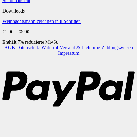
Schnellansicht
Downloads
Weihnachtsmann zeichnen in 8 Schritten
Preisspanne:
€
1,90
–
€
6,90
€1,90
Enthält 7% reduzierte MwSt.
bis
AGB
Datenschutz
Widerruf
Versand & Lieferung
Zahlungsweisen
€6,90
Impressum
P
B
T