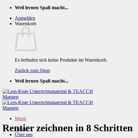
Zum
Weil lernen Spaß macht...
Inhalt
Anmelden
springen
Warenkorb
Es befinden sich keine Produkte im Warenkorb.
Zurück zum Shop
Weil lernen Spaß macht...
Menü
Rentier zeichnen in 8 Schritten
Home
Über uns