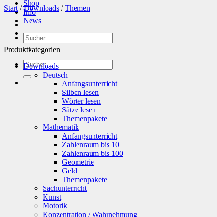
Shop
Start
/
Downloads
/
Themen
Info
News
Suchen
nach:
Produktkategorien
Suchen
Downloads
nach:
Deutsch
Anfangsunterricht
Silben lesen
Wörter lesen
Sätze lesen
Themenpakete
Mathematik
Anfangsunterricht
Zahlenraum bis 10
Zahlenraum bis 100
Geometrie
Geld
Themenpakete
Sachunterricht
Kunst
Motorik
Konzentration / Wahrnehmung