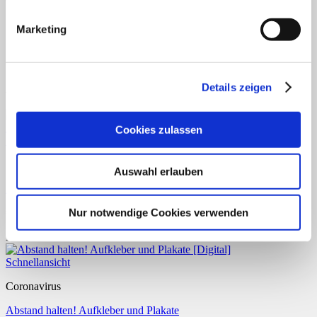
Sachunterricht eingesetzt werden
Marketing
Lizenzierung
Einzellizenz, Schullizenz
Ähnliche Produkte
Details zeigen
Cookies zulassen
Schnellansicht
Anfangsunterricht
Auswahl erlauben
ABC Anlaute und Buchstaben
Nur notwendige Cookies verwenden
€
8,00
Enthält 7% reduzierte MwSt.
Schnellansicht
Coronavirus
Abstand halten! Aufkleber und Plakate