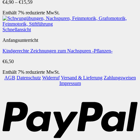
Preisspanne:
€
4,90
–
€
15,59
€4,90
Enthält 7% reduzierte MwSt.
bis
€15,59
Schnellansicht
Anfangsunterricht
Kindgerechte Zeichnungen zum Nachspuren -Pflanzen-
€
6,50
Enthält 7% reduzierte MwSt.
AGB
Datenschutz
Widerruf
Versand & Lieferung
Zahlungsweisen
Impressum
P