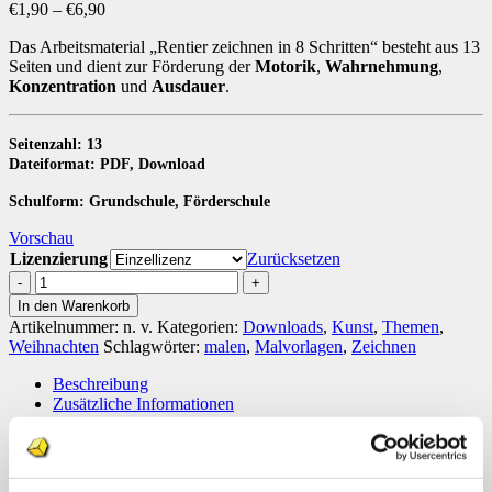
Preisspanne:
€
1,90
–
€
6,90
€1,90
Das Arbeitsmaterial „Rentier zeichnen in 8 Schritten“ besteht aus 13
bis
Seiten und dient zur Förderung der
Motorik
,
Wahrnehmung
,
€6,90
Konzentration
und
Ausdauer
.
Seitenzahl: 13
Dateiformat: PDF, Download
Schulform: Grundschule, Förderschule
Vorschau
Lizenzierung
Zurücksetzen
Rentier
zeichnen
In den Warenkorb
in
Artikelnummer:
n. v.
Kategorien:
Downloads
,
Kunst
,
Themen
,
8
Weihnachten
Schlagwörter:
malen
,
Malvorlagen
,
Zeichnen
Schritten
[Digital]
Beschreibung
Menge
Zusätzliche Informationen
Das Arbeitsmaterial „Rentier zeichnen in 8 Schritten“ besteht aus 12
Seiten.