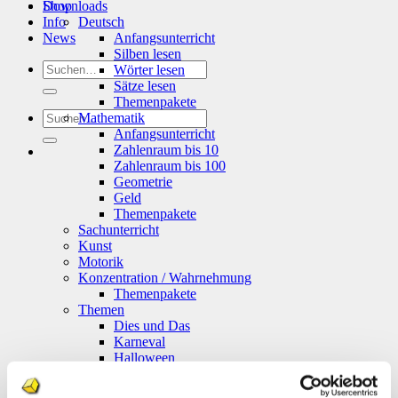
Shop
Downloads
Info
Deutsch
News
Anfangsunterricht
Silben lesen
Suchen
Wörter lesen
nach:
Sätze lesen
Themenpakete
Suchen
Mathematik
nach:
Anfangsunterricht
Zahlenraum bis 10
Zahlenraum bis 100
Geometrie
Geld
Themenpakete
Sachunterricht
Kunst
Motorik
Konzentration / Wahrnehmung
Themenpakete
Themen
Dies und Das
Karneval
Halloween
Ostern
Weihnachten