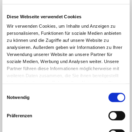
Coronavirus
Klettmappen
Basale Förderung
Diese Webseite verwendet Cookies
Konzentration / Wahrnehmung
Deutsch
Wir verwenden Cookies, um Inhalte und Anzeigen zu
Anfangsunterricht
personalisieren, Funktionen für soziale Medien anbieten
Silben lesen
Mathematik
zu können und die Zugriffe auf unsere Website zu
Anfangsunterricht
analysieren. Außerdem geben wir Informationen zu Ihrer
Zahlenraum bis 10
Verwendung unserer Website an unsere Partner für
Zahlenraum 100
Multiplikation
soziale Medien, Werbung und Analysen weiter. Unsere
Farben und Formen
Partner führen diese Informationen möglicherweise mit
Geld
weiteren Daten zusammen, die Sie ihnen bereitgestellt
Größen
Uhr
haben oder die sie im Rahmen Ihrer Nutzung der Dienste
Sachunterricht
gesammelt haben.
Einwilligungsauswahl
Englisch
Notwendig
Themenpakete
Druckwerke
Deutsch
Fertiges Material
Präferenzen
Mathematik
Anfangsunterricht
ZR bis 10