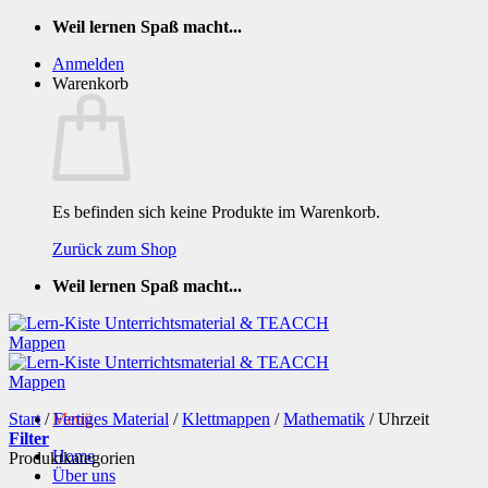
Zum
Weil lernen Spaß macht...
Inhalt
Anmelden
springen
Warenkorb
Es befinden sich keine Produkte im Warenkorb.
Zurück zum Shop
Weil lernen Spaß macht...
Start
/
Menü
Fertiges Material
/
Klettmappen
/
Mathematik
/
Uhrzeit
Filter
Home
Produktkategorien
Über uns