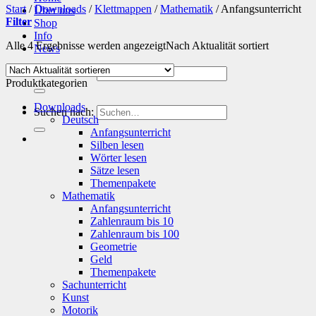
Start
/
Downloads
/
Klettmappen
/
Mathematik
/
Anfangsunterricht
Über uns
Filter
Shop
Info
Alle 4 Ergebnisse werden angezeigt
Nach Aktualität sortiert
News
Suchen nach:
Produktkategorien
Downloads
Suchen nach:
Deutsch
Anfangsunterricht
Silben lesen
Wörter lesen
Sätze lesen
Themenpakete
Mathematik
Anfangsunterricht
Zahlenraum bis 10
Zahlenraum bis 100
Geometrie
Geld
Themenpakete
Sachunterricht
Kunst
Motorik