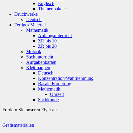
Englisch
Themenpakete
Druckwerke
Deutsch
Fertiges Material
Mathematik
Anfangsunterricht
ZR bis 10
ZR bis 20
Motorik
Sachunterricht
Aufgabenkarten
Klettmappen
Deutsch
Konzentration/Wahrnehmung
Basale Förderung
Mathematik
Uhrzeit
Sachkunde
Fordern Sie unseren Flyer an
Gratismaterialien