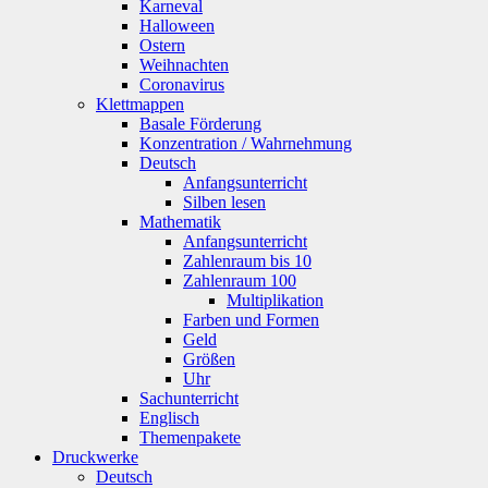
Karneval
Halloween
Ostern
Weihnachten
Coronavirus
Klettmappen
Basale Förderung
Konzentration / Wahrnehmung
Deutsch
Anfangsunterricht
Silben lesen
Mathematik
Anfangsunterricht
Zahlenraum bis 10
Zahlenraum 100
Multiplikation
Farben und Formen
Geld
Größen
Uhr
Sachunterricht
Englisch
Themenpakete
Druckwerke
Deutsch