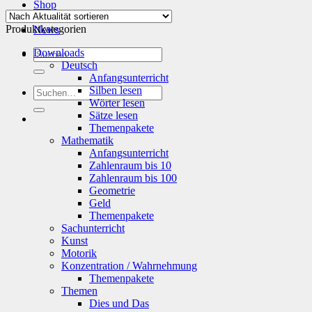
Aktualität
Shop
sortiert
Info
Produktkategorien
News
Suchen
Downloads
nach:
Deutsch
Anfangsunterricht
Silben lesen
Suchen
Wörter lesen
nach:
Sätze lesen
Themenpakete
Mathematik
Anfangsunterricht
Zahlenraum bis 10
Zahlenraum bis 100
Geometrie
Geld
Themenpakete
Sachunterricht
Kunst
Motorik
Konzentration / Wahrnehmung
Themenpakete
Themen
Dies und Das