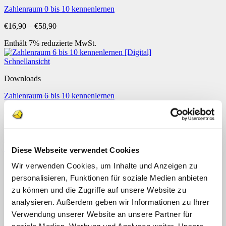
Zahlenraum 0 bis 10 kennenlernen
Preisspanne:
€
16,90
–
€
58,90
€16,90
Enthält 7% reduzierte MwSt.
bis
€58,90
Schnellansicht
Downloads
Zahlenraum 6 bis 10 kennenlernen
Preisspanne:
€
10,90
–
€
37,90
€10,90
Enthält 7% reduzierte MwSt.
bis
€37,90
Schnellansicht
Diese Webseite verwendet Cookies
Downloads
Wir verwenden Cookies, um Inhalte und Anzeigen zu
personalisieren, Funktionen für soziale Medien anbieten
Zählen mit Strichen
zu können und die Zugriffe auf unsere Website zu
€
6,90
analysieren. Außerdem geben wir Informationen zu Ihrer
Verwendung unserer Website an unsere Partner für
Enthält 7% reduzierte MwSt.