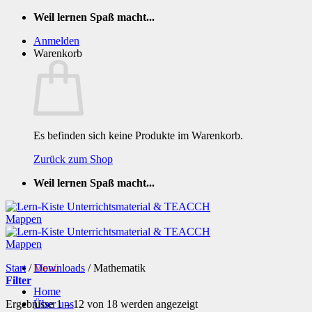
Zum
Weil lernen Spaß macht...
Inhalt
Anmelden
springen
Warenkorb
Es befinden sich keine Produkte im Warenkorb.
Zurück zum Shop
Weil lernen Spaß macht...
Start
/
Menü
Downloads
/
Mathematik
Filter
Home
Nach
Ergebnisse 1 – 12 von 18 werden angezeigt
Über uns