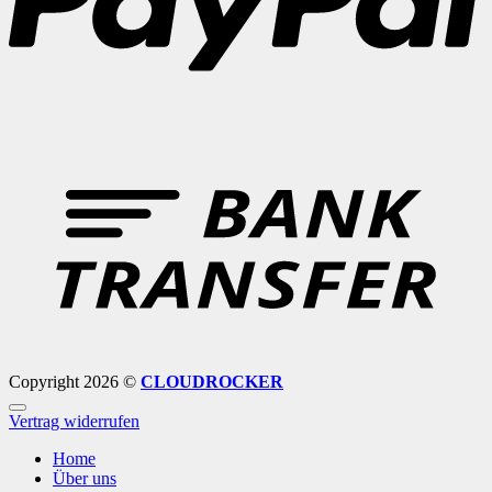
B
T
Copyright 2026 ©
CLOUDROCKER
Vertrag widerrufen
Home
Über uns