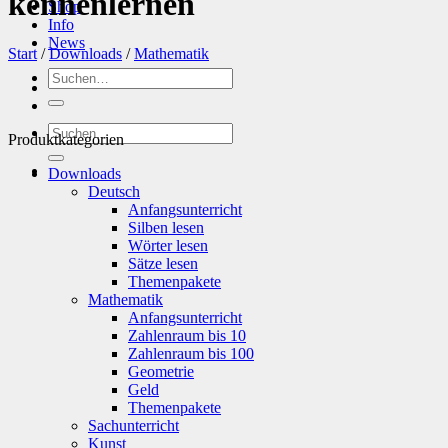
kennenlernen
Shop
Info
News
Start
/
Downloads
/
Mathematik
Suchen
nach:
Suchen
Produktkategorien
nach:
Downloads
Deutsch
Anfangsunterricht
Silben lesen
Wörter lesen
Sätze lesen
Themenpakete
Mathematik
Anfangsunterricht
Zahlenraum bis 10
Zahlenraum bis 100
Geometrie
Geld
Themenpakete
Sachunterricht
Kunst