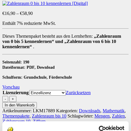
Preisspanne:
€
16,90
–
€
58,90
€16,90
Enthält 7% reduzierte MwSt.
bis
€58,90
Dieses Themenpaket besteht aus den Lernheften:
„Zahlenraum
von 0 bis 5 kennenlernen“ und „Zahlenraum von 6 bis 10
kennenlernen“
.
Seitenzahl: 190
Dateiformat: PDF, Download
Schulform: Grundschule, Förderschule
Vorschau
Lizenzierung
Zurücksetzen
Zahlenraum
0
In den Warenkorb
bis
Artikelnummer:
LKM17889
Kategorien:
Downloads
,
Mathematik
,
10
Themenpakete
,
Zahlenraum bis 10
Schlagwörter:
Mengen
,
Zahlen
,
kennenlernen
Zahlenraum 10
,
Ziffern
[Digital]
Menge