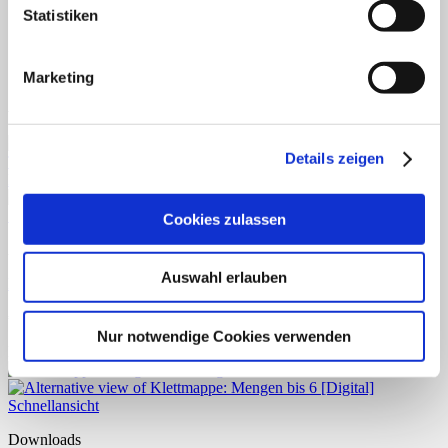
Statistiken
Lizenzierung
Einzellizenz, Schullizenz
Marketing
Ähnliche Produkte
Details zeigen
Schnellansicht
Cookies zulassen
Anfangsunterricht
Auswahl erlauben
Mengen bis 4
€
0,99
Nur notwendige Cookies verwenden
Enthält 7% reduzierte MwSt.
Schnellansicht
Downloads