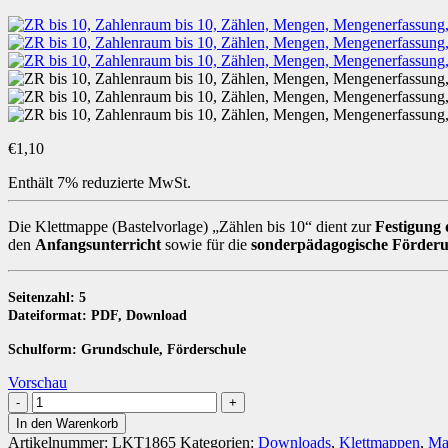
€
1,10
Enthält 7% reduzierte MwSt.
Die Klettmappe (Bastelvorlage) „Zählen bis 10“ dient zur
Festigung
den
Anfangsunterricht
sowie für die
sonderpädagogische Förder
Seitenzahl: 5
Dateiformat: PDF, Download
Schulform: Grundschule, Förderschule
Vorschau
Zählen
bis
In den Warenkorb
10
Artikelnummer:
LKT1865
Kategorien:
Downloads
,
Klettmappen
,
Ma