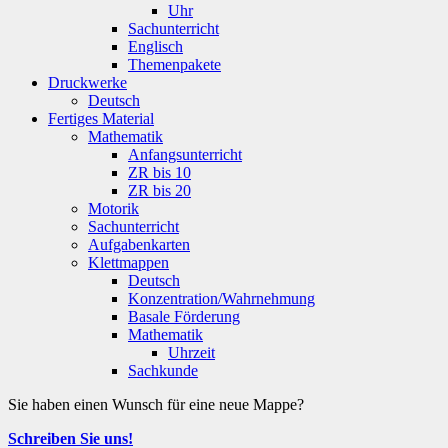
Uhr
Sachunterricht
Englisch
Themenpakete
Druckwerke
Deutsch
Fertiges Material
Mathematik
Anfangsunterricht
ZR bis 10
ZR bis 20
Motorik
Sachunterricht
Aufgabenkarten
Klettmappen
Deutsch
Konzentration/Wahrnehmung
Basale Förderung
Mathematik
Uhrzeit
Sachkunde
Sie haben einen Wunsch für eine neue Mappe?
Schreiben Sie uns!