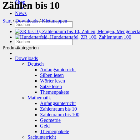
Shop
Zählen bis 10
Info
News
Start
/
Downloads
/
Klettmappen
Suchen
nach:
Suchen
nach:
Produktkategorien
Downloads
Deutsch
Anfangsunterricht
Silben lesen
Wörter lesen
Sätze lesen
Themenpakete
Mathematik
Anfangsunterricht
Zahlenraum bis 10
Zahlenraum bis 100
Geometrie
Geld
Themenpakete
Sachunterricht