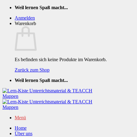
Zum
Weil lernen Spaß macht...
Inhalt
Anmelden
springen
Warenkorb
Es befinden sich keine Produkte im Warenkorb.
Zurück zum Shop
Weil lernen Spaß macht...
Menü
Home
Über uns