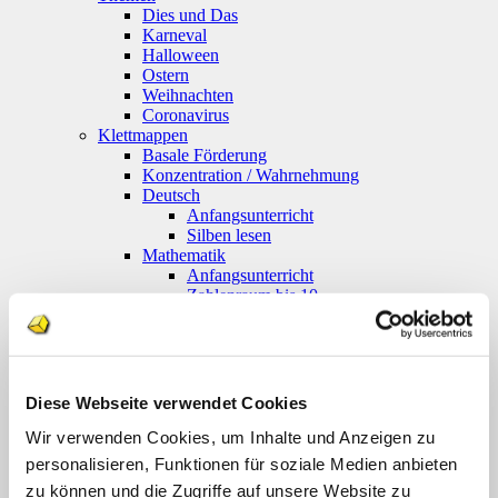
Dies und Das
Karneval
Halloween
Ostern
Weihnachten
Coronavirus
Klettmappen
Basale Förderung
Konzentration / Wahrnehmung
Deutsch
Anfangsunterricht
Silben lesen
Mathematik
Anfangsunterricht
Zahlenraum bis 10
Zahlenraum 100
Multiplikation
Farben und Formen
Geld
Größen
Diese Webseite verwendet Cookies
Uhr
Sachunterricht
Wir verwenden Cookies, um Inhalte und Anzeigen zu
Englisch
personalisieren, Funktionen für soziale Medien anbieten
Themenpakete
zu können und die Zugriffe auf unsere Website zu
Druckwerke