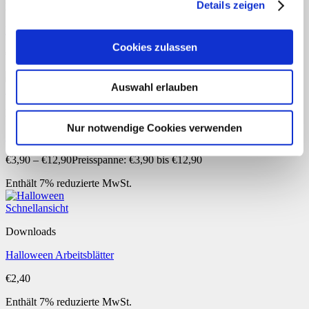
Details zeigen
Downloads
Rentier zeichnen in 8 Schritten
Cookies zulassen
€
1,90
–
€
6,90
Preisspanne: €1,90 bis €6,90
Auswahl erlauben
Schnellansicht
Downloads
Nur notwendige Cookies verwenden
Streifenpuzzle: Lustige Monster
€
3,90
–
€
12,90
Preisspanne: €3,90 bis €12,90
Enthält 7% reduzierte MwSt.
Schnellansicht
Downloads
Halloween Arbeitsblätter
€
2,40
Enthält 7% reduzierte MwSt.