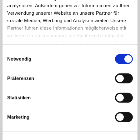
Deutsch
analysieren. Außerdem geben wir Informationen zu Ihrer
Fertiges Material
Verwendung unserer Website an unsere Partner für
Mathematik
soziale Medien, Werbung und Analysen weiter. Unsere
Anfangsunterricht
ZR bis 10
Partner führen diese Informationen möglicherweise mit
ZR bis 20
weiteren Daten zusammen, die Sie ihnen bereitgestellt
Motorik
haben oder die sie im Rahmen Ihrer Nutzung der Dienste
Sachunterricht
Aufgabenkarten
gesammelt haben.
Einwilligungsauswahl
Klettmappen
Notwendig
Deutsch
Konzentration/Wahrnehmung
Basale Förderung
Mathematik
Präferenzen
Uhrzeit
Sachkunde
Statistiken
Fordern Sie unseren Flyer an
Gratismaterialien
Marketing
Schnellansicht