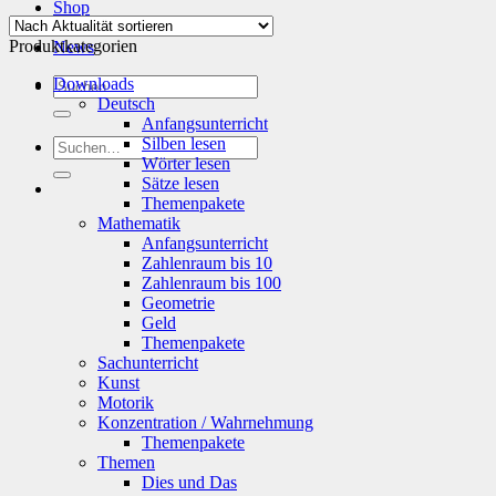
Shop
Info
Produktkategorien
News
Suchen
Downloads
nach:
Deutsch
Anfangsunterricht
Silben lesen
Suchen
Wörter lesen
nach:
Sätze lesen
Themenpakete
Mathematik
Anfangsunterricht
Zahlenraum bis 10
Zahlenraum bis 100
Geometrie
Geld
Themenpakete
Sachunterricht
Kunst
Motorik
Konzentration / Wahrnehmung
Themenpakete
Themen
Dies und Das