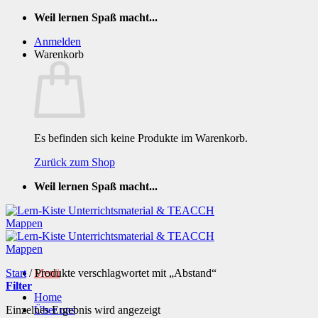
Zum
Weil lernen Spaß macht...
Inhalt
Anmelden
springen
Warenkorb
Es befinden sich keine Produkte im Warenkorb.
Zurück zum Shop
Weil lernen Spaß macht...
Start
/
Produkte verschlagwortet mit „Abstand“
Menü
Filter
Home
Einzelnes Ergebnis wird angezeigt
Über uns