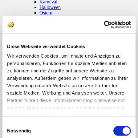
Karneval
Halloween
Ostern
Weihnachten
Coronavirus
Klettmappen
Basale Förderung
Konzentration / Wahrnehmung
Deutsch
Diese Webseite verwendet Cookies
Anfangsunterricht
Wir verwenden Cookies, um Inhalte und Anzeigen zu
Silben lesen
Mathematik
personalisieren, Funktionen für soziale Medien anbieten
Anfangsunterricht
zu können und die Zugriffe auf unsere Website zu
Zahlenraum bis 10
analysieren. Außerdem geben wir Informationen zu Ihrer
Zahlenraum 100
Multiplikation
Verwendung unserer Website an unsere Partner für
Farben und Formen
soziale Medien, Werbung und Analysen weiter. Unsere
Geld
Partner führen diese Informationen möglicherweise mit
Größen
Uhr
weiteren Daten zusammen, die Sie ihnen bereitgestellt
Sachunterricht
haben oder die sie im Rahmen Ihrer Nutzung der Dienste
Englisch
gesammelt haben.
Themenpakete
Einwilligungsauswahl
Druckwerke
Notwendig
Deutsch