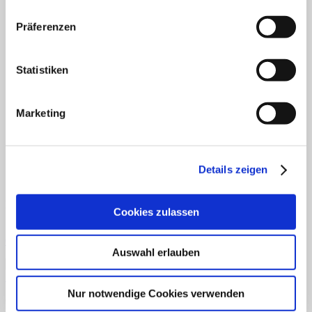
Fertiges Material
Mathematik
Präferenzen
Anfangsunterricht
ZR bis 10
ZR bis 20
Motorik
Statistiken
Sachunterricht
Aufgabenkarten
Klettmappen
Marketing
Deutsch
Konzentration/Wahrnehmung
Basale Förderung
Mathematik
Uhrzeit
Details zeigen
Sachkunde
Fordern Sie unseren Flyer an
Cookies zulassen
Gratismaterialien
Auswahl erlauben
Schnellansicht
Nur notwendige Cookies verwenden
Coronavirus