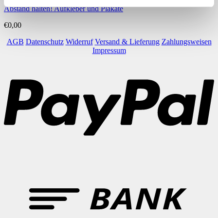
Abstand halten! Aufkleber und Plakate
€
0,00
AGB
Datenschutz
Widerruf
Versand & Lieferung
Zahlungsweisen
Impressum
P
B
T