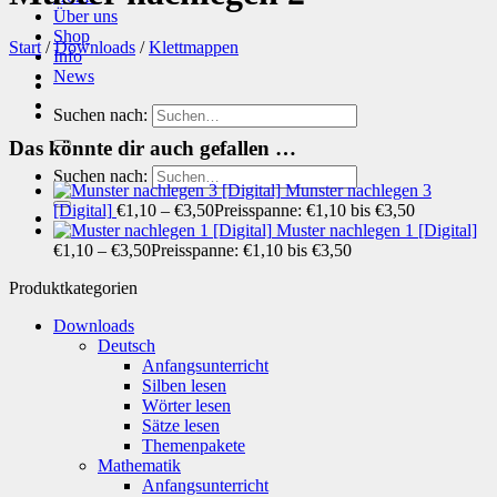
Über uns
Shop
Start
/
Downloads
/
Klettmappen
Info
News
Suchen nach:
Das könnte dir auch gefallen …
Suchen nach:
Munster nachlegen 3
[Digital]
€
1,10
–
€
3,50
Preisspanne: €1,10 bis €3,50
Muster nachlegen 1 [Digital]
€
1,10
–
€
3,50
Preisspanne: €1,10 bis €3,50
Produktkategorien
Downloads
Deutsch
Anfangsunterricht
Silben lesen
Wörter lesen
Sätze lesen
Themenpakete
Mathematik
Anfangsunterricht