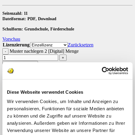
Seitenzahl: 11
Dateiformat: PDF, Download
Schulform: Grundschule, Förderschule
Vorschau
Lizenzierung
Zurücksetzen
Muster nachlegen 2 [Digital] Menge
In den Warenkorb
Artikelnummer:
n. v.
Kategorien:
Downloads
,
Klettmappen
,
Konzentration / Wahrnehmung
Schlagwörter:
Klettmappe
,
Konzentration
,
Muster
,
Teacch
Beschreibung
Diese Webseite verwendet Cookies
Zusätzliche Informationen
Wir verwenden Cookies, um Inhalte und Anzeigen zu
Die Klettmappe (Bastelvorlage) „Muster nachlegen 2“ besteht aus 2
personalisieren, Funktionen für soziale Medien anbieten
gleichgroßen Feldern. Im oberen Feld wird ein geometrisches
zu können und die Zugriffe auf unsere Website zu
Muster vorgegeben. Insgesamt gibt es 10 Mustervorlagen und die
dazugehörigen Lösungskarten.
analysieren. Außerdem geben wir Informationen zu Ihrer
Verwendung unserer Website an unsere Partner für
Jedes Muster besteht aus 9 Quadraten (5 schwarzen und 4 mit je