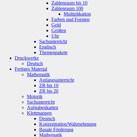
Zahlenraum bis 10
Zahlenraum 100
Multiplikation
Farben und Formen
Geld
Größen
Uhr
Sachunterricht
Englisch
Themenpakete
Druckwerke
Deutsch
Fertiges Material
Mathematik
Anfangsunterricht
ZR bis 10
ZR bis 20
Motorik
Sachunterricht
Aufgabenkarten
Klettmappen
Deutsch
Konzentration/Wahrnehmung
Basale Förderung
Mathematik