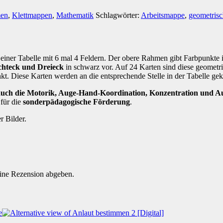
men
,
Klettmappen
,
Mathematik
Schlagwörter:
Arbeitsmappe
,
geometris
iner Tabelle mit 6 mal 4 Feldern. Der obere Rahmen gibt Farbpunkte in
chteck und Dreieck
in schwarz vor. Auf 24 Karten sind diese geometr
t. Diese Karten werden an die entsprechende Stelle in der Tabelle gekl
auch die Motorik, Auge-Hand-Koordination, Konzentration und A
für die
sonderpädagogische Förderung
.
r Bilder.
eine Rezension abgeben.