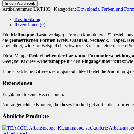
kombinieren
In den Warenkorb
2
Artikelnummer:
LKT1804
Kategorien:
Downloads
,
Farben und For
[Digital]
Menge
Beschreibung
Rezensionen (0)
Die
Klettmappe
(Bastelvorlage) „Formen kombinieren2“ besteht aus e
die
geometrischen Formen Kreis, Quadrat, Sechseck, Trapez, Re
abgebildet, wie zum Beispiel ein schwarzer Kreis mit einem roten Punk
Diese Mappe
fördert neben der Farb- und Formunterscheidung 
Geeignet ist diese
Arbeitsmappe
für den
Eingangsunterricht
sowie 
Eine zusätzliche Differenzierungsmöglichkeit bietet die Anordnung de
Rezensionen
Es gibt noch keine Rezensionen.
Nur angemeldete Kunden, die dieses Produkt gekauft haben, dürfen 
Ähnliche Produkte
Schnellansicht