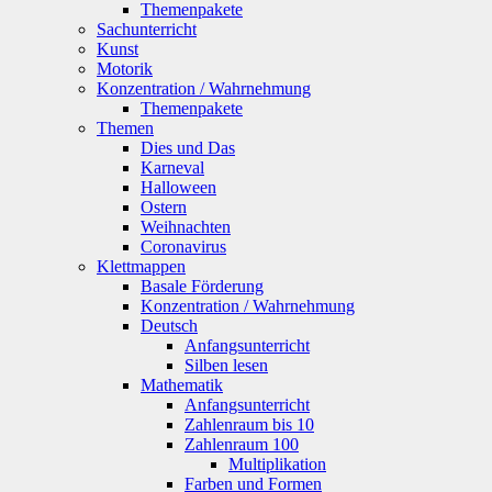
Themenpakete
Sachunterricht
Kunst
Motorik
Konzentration / Wahrnehmung
Themenpakete
Themen
Dies und Das
Karneval
Halloween
Ostern
Weihnachten
Coronavirus
Klettmappen
Basale Förderung
Konzentration / Wahrnehmung
Deutsch
Anfangsunterricht
Silben lesen
Mathematik
Anfangsunterricht
Zahlenraum bis 10
Zahlenraum 100
Multiplikation
Farben und Formen