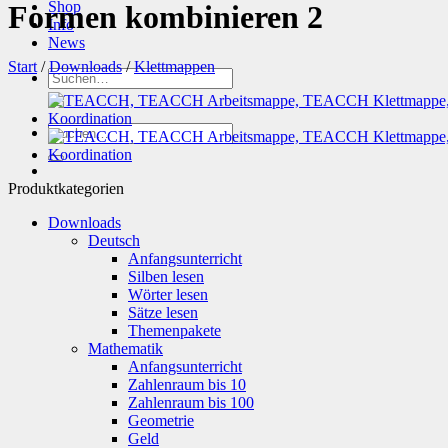
Shop
Formen kombinieren 2
Info
News
Start
/
Downloads
/
Klettmappen
Suchen
nach:
Suchen
nach:
Produktkategorien
Downloads
Deutsch
Anfangsunterricht
Silben lesen
Wörter lesen
Sätze lesen
Themenpakete
Mathematik
Anfangsunterricht
Zahlenraum bis 10
Zahlenraum bis 100
Geometrie
Geld