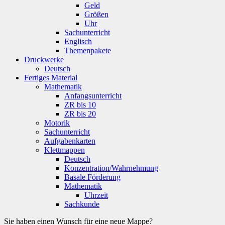
Geld
Größen
Uhr
Sachunterricht
Englisch
Themenpakete
Druckwerke
Deutsch
Fertiges Material
Mathematik
Anfangsunterricht
ZR bis 10
ZR bis 20
Motorik
Sachunterricht
Aufgabenkarten
Klettmappen
Deutsch
Konzentration/Wahrnehmung
Basale Förderung
Mathematik
Uhrzeit
Sachkunde
Sie haben einen Wunsch für eine neue Mappe?