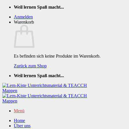
Zum
Weil lernen Spaß macht...
Inhalt
Anmelden
springen
Warenkorb
Es befinden sich keine Produkte im Warenkorb.
Zurück zum Shop
Weil lernen Spaß macht...
Menü
Home
Über uns