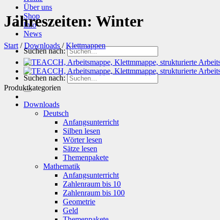
Über uns
Shop
Jahreszeiten: Winter
Info
News
Start
/
Downloads
/
Klettmappen
Suchen nach:
Suchen nach:
Produktkategorien
Downloads
Deutsch
Anfangsunterricht
Silben lesen
Wörter lesen
Sätze lesen
Themenpakete
Mathematik
Anfangsunterricht
Zahlenraum bis 10
Zahlenraum bis 100
Geometrie
Geld
Themenpakete