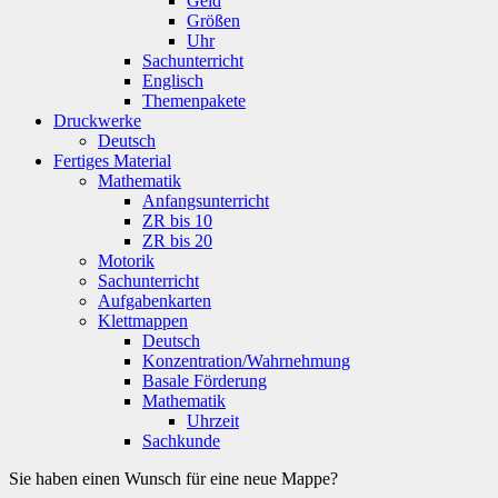
Geld
Größen
Uhr
Sachunterricht
Englisch
Themenpakete
Druckwerke
Deutsch
Fertiges Material
Mathematik
Anfangsunterricht
ZR bis 10
ZR bis 20
Motorik
Sachunterricht
Aufgabenkarten
Klettmappen
Deutsch
Konzentration/Wahrnehmung
Basale Förderung
Mathematik
Uhrzeit
Sachkunde
Sie haben einen Wunsch für eine neue Mappe?