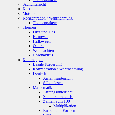
Sachunterricht
Kunst
Motorik
Konzentration / Wahrnehmung
Themenpakete
Themen
Dies und Das
Karneval
Halloween
Ostern
Weihnachten
Coronavirus
Klettmappen
Basale Förderung
Konzentration / Wahrnehmung
Deutsch
Anfangsunterricht
Silben lesen
Mathematik
Anfangsunterricht
Zahlenraum bis 10
Zahlenraum 100
Multiplikation
Farben und Formen