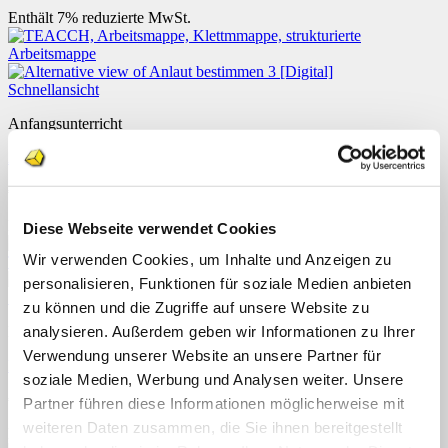
Enthält 7% reduzierte MwSt.
Schnellansicht
Anfangsunterricht
Anlaut bestimmen 3
€
0,99
Enthält 7% reduzierte MwSt.
Diese Webseite verwendet Cookies
Wir verwenden Cookies, um Inhalte und Anzeigen zu
personalisieren, Funktionen für soziale Medien anbieten
Schnellansicht
zu können und die Zugriffe auf unsere Website zu
analysieren. Außerdem geben wir Informationen zu Ihrer
Basale Förderung
Verwendung unserer Website an unsere Partner für
Marienkäfer verteilen
soziale Medien, Werbung und Analysen weiter. Unsere
€
0,99
Partner führen diese Informationen möglicherweise mit
weiteren Daten zusammen, die Sie ihnen bereitgestellt
Enthält 7% reduzierte MwSt.