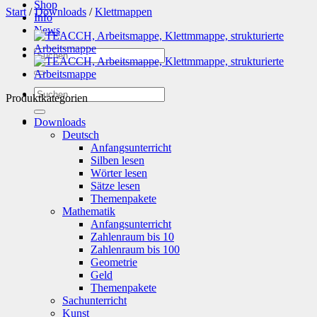
Shop
Start
/
Downloads
/
Klettmappen
Info
News
Suchen
nach:
Suchen
Produktkategorien
nach:
Downloads
Deutsch
Anfangsunterricht
Silben lesen
Wörter lesen
Sätze lesen
Themenpakete
Mathematik
Anfangsunterricht
Zahlenraum bis 10
Zahlenraum bis 100
Geometrie
Geld
Themenpakete
Sachunterricht
Kunst