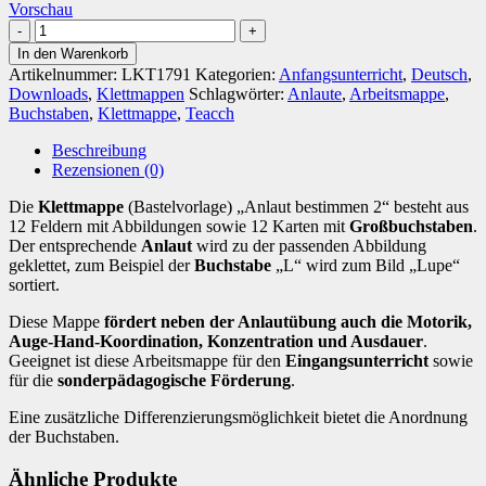
Vorschau
Anlaut
bestimmen
In den Warenkorb
2
Artikelnummer:
LKT1791
Kategorien:
Anfangsunterricht
,
Deutsch
,
[Digital]
Downloads
,
Klettmappen
Schlagwörter:
Anlaute
,
Arbeitsmappe
,
Menge
Buchstaben
,
Klettmappe
,
Teacch
Beschreibung
Rezensionen (0)
Die
Klettmappe
(Bastelvorlage) „Anlaut bestimmen 2“ besteht aus
12 Feldern mit Abbildungen sowie 12 Karten mit
Großbuchstaben
.
Der entsprechende
Anlaut
wird zu der passenden Abbildung
geklettet, zum Beispiel der
Buchstabe
„L“ wird zum Bild „Lupe“
sortiert.
Diese Mappe
fördert neben der Anlautübung auch die Motorik,
Auge-Hand-Koordination, Konzentration und Ausdauer
.
Geeignet ist diese Arbeitsmappe für den
Eingangsunterricht
sowie
für die
sonderpädagogische Förderung
.
Eine zusätzliche Differenzierungsmöglichkeit bietet die Anordnung
der Buchstaben.
Ähnliche Produkte