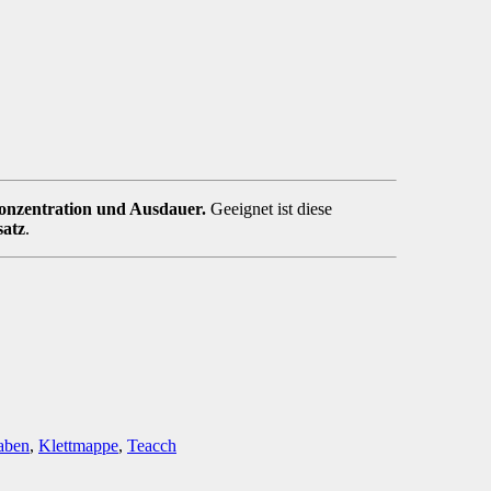
Konzentration und Ausdauer.
Geeignet ist diese
atz
.
aben
,
Klettmappe
,
Teacch