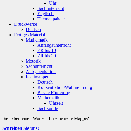
Uhr
Sachunterricht
Englisch
Themenpakete
Druckwerke
Deutsch
Fertiges Material
Mathematik
Anfangsunterricht
ZR bis 10
ZR bis 20
Motorik
Sachunterricht
Aufgabenkarten
Klettmappen
Deutsch
Konzentration/Wahrnehmung
Basale Förderung
Mathematik
Uhrzeit
Sachkunde
Sie haben einen Wunsch für eine neue Mappe?
Schreiben Sie uns!