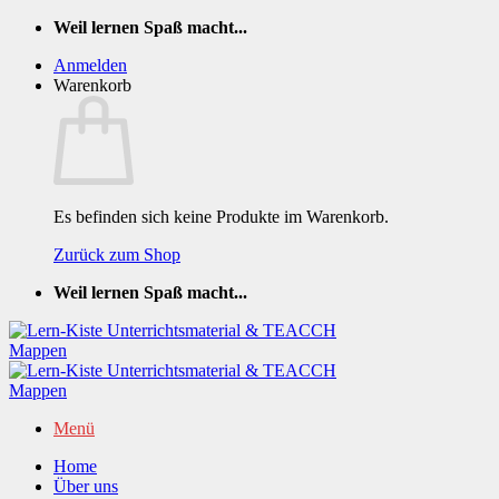
Zum
Weil lernen Spaß macht...
Inhalt
Anmelden
springen
Warenkorb
Es befinden sich keine Produkte im Warenkorb.
Zurück zum Shop
Weil lernen Spaß macht...
Menü
Home
Über uns