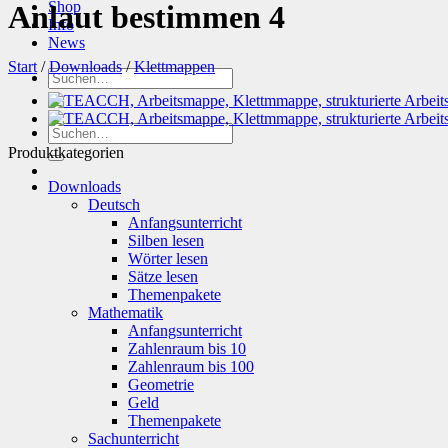
Shop
Anlaut bestimmen 4
Info
News
Start
/
Downloads
/
Klettmappen
Suchen
nach:
Suchen
nach:
Produktkategorien
Downloads
Deutsch
Anfangsunterricht
Silben lesen
Wörter lesen
Sätze lesen
Themenpakete
Mathematik
Anfangsunterricht
Zahlenraum bis 10
Zahlenraum bis 100
Geometrie
Geld
Themenpakete
Sachunterricht