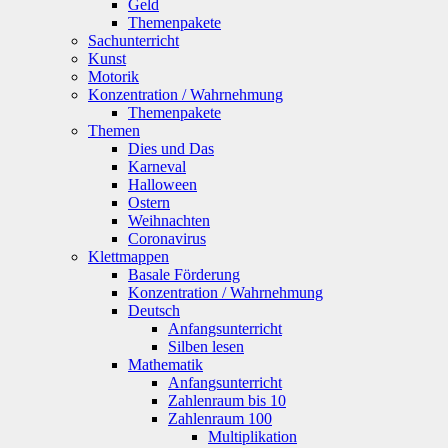
Geld
Themenpakete
Sachunterricht
Kunst
Motorik
Konzentration / Wahrnehmung
Themenpakete
Themen
Dies und Das
Karneval
Halloween
Ostern
Weihnachten
Coronavirus
Klettmappen
Basale Förderung
Konzentration / Wahrnehmung
Deutsch
Anfangsunterricht
Silben lesen
Mathematik
Anfangsunterricht
Zahlenraum bis 10
Zahlenraum 100
Multiplikation