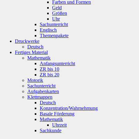
Farben und Formen
Geld
Größen
Uhr
Sachunterricht
Englisch
Themenpakete
Druckwerke
Deutsch
Fertiges Material
Mathematik
Anfangsunterricht
ZR bis 10
ZR bis 20
Motorik
Sachunterricht
Aufgabenkarten
Klettmappen
Deutsch
Konzentration/Wahrnehmung
Basale Förderung
Mathematik
Uhrzeit
Sachkunde