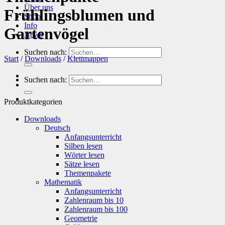
Über uns
Frühlingsblumen und
Shop
Info
Gartenvögel
News
Suchen nach:
Start
/
Downloads
/
Klettmappen
Suchen nach:
Produktkategorien
Downloads
Deutsch
Anfangsunterricht
Silben lesen
Wörter lesen
Sätze lesen
Themenpakete
Mathematik
Anfangsunterricht
Zahlenraum bis 10
Zahlenraum bis 100
Geometrie