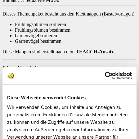
Enthält 7% reduzierte MwSt.
Dieses Themenpaket besteht aus den Klettmappen (Bastelvorlagen):
Frühlingsblumen sortieren
Frühlingsblumen bestimmen
Gartenvögel sortieren
Gartenvögel bestimmen
Diese Mappen sind erstellt nach dem
TEACCH-Ansatz
.
Seitenzahl: 4, 4, 4, 4
Dateiformat: PDF, Download
Schulform: Grundschule, Förderschule
Vorschau
Diese Webseite verwendet Cookies
Lizenzierung
Zurücksetzen
Themenpakte Frühlingsblumen und Gartenvögel [Digital]
Wir verwenden Cookies, um Inhalte und Anzeigen zu
Menge
personalisieren, Funktionen für soziale Medien anbieten
In den Warenkorb
zu können und die Zugriffe auf unsere Website zu
Artikelnummer:
n. v.
Kategorien:
Downloads
,
Klettmappen
,
analysieren. Außerdem geben wir Informationen zu Ihrer
Themenpakete
Schlagwörter:
Frühlingsblumen
,
Gartenvögel
,
Verwendung unserer Website an unsere Partner für
Klettmappe
,
Teacch