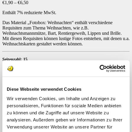
Preisspanne:
€
1,90
–
€
6,50
€1,90
Enthält 7% reduzierte MwSt.
bis
€6,50
Das Material „Fotobox: Weihnachten“ enthält verschiedene
Requisiten zum Thema Weihnachten, wie z.B.
Weihnachtsmannmütze, Bart, Rentiergeweih, Lippen und Brille.
Mit diesen Requisiten können lustige Fotos entstehen, mit denen u.a.
Weihnachtskarten gestaltet werden können.
Seitenzahl: 15
Dateiformat: PDF, Download
Schulform: Vorschule, Förderschule und Grundschule
Vorschau
Diese Webseite verwendet Cookies
Lizenzierung
Zurücksetzen
Fotobox:
Wir verwenden Cookies, um Inhalte und Anzeigen zu
Weihnachten
In den Warenkorb
personalisieren, Funktionen für soziale Medien anbieten
[Digital]
Artikelnummer:
n. v.
Kategorien:
Downloads
,
Themen
,
Menge
zu können und die Zugriffe auf unsere Website zu
Weihnachten
Schlagwörter:
Fotobox
,
Weihnachten
analysieren. Außerdem geben wir Informationen zu Ihrer
Beschreibung
Verwendung unserer Website an unsere Partner für
Zusätzliche Informationen