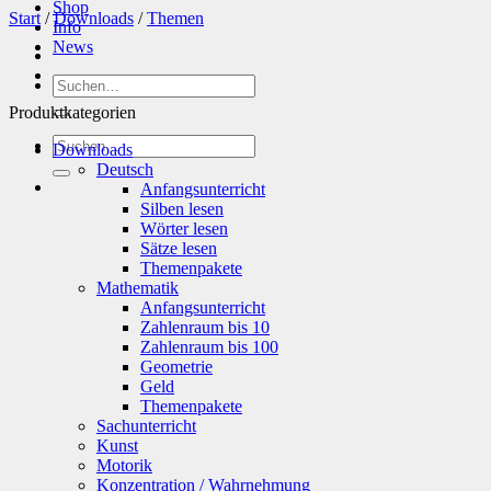
Shop
Start
/
Downloads
/
Themen
Info
News
Suchen
nach:
Produktkategorien
Suchen
Downloads
nach:
Deutsch
Anfangsunterricht
Silben lesen
Wörter lesen
Sätze lesen
Themenpakete
Mathematik
Anfangsunterricht
Zahlenraum bis 10
Zahlenraum bis 100
Geometrie
Geld
Themenpakete
Sachunterricht
Kunst
Motorik
Konzentration / Wahrnehmung