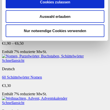
€
5,90
Cookies zulassen
Enthält 7% reduzierte MwSt.
Auswahl erlauben
Schnellansicht
Dies und Das
Nur notwendige Cookies verwenden
Fotobox: Geburtstag
Preisspanne:
€
1,90
–
€
6,50
€1,90
Enthält 7% reduzierte MwSt.
bis
€6,50
Schnellansicht
Deutsch
60 Schüttelwörter Nomen
€
3,30
Enthält 7% reduzierte MwSt.
Schnellansicht