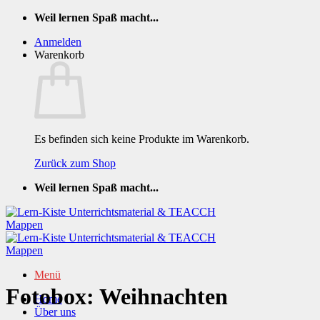
Zum
Weil lernen Spaß macht...
Inhalt
Anmelden
springen
Warenkorb
Es befinden sich keine Produkte im Warenkorb.
Zurück zum Shop
Weil lernen Spaß macht...
Menü
Fotobox: Weihnachten
Home
Über uns