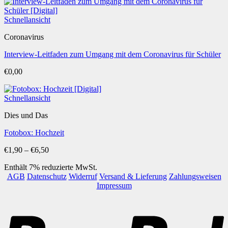
Schnellansicht
Coronavirus
Interview-Leitfaden zum Umgang mit dem Coronavirus für Schüler
€
0,00
Schnellansicht
Dies und Das
Fotobox: Hochzeit
Preisspanne:
€
1,90
–
€
6,50
€1,90
Enthält 7% reduzierte MwSt.
bis
AGB
Datenschutz
Widerruf
Versand & Lieferung
Zahlungsweisen
€6,50
Impressum
P