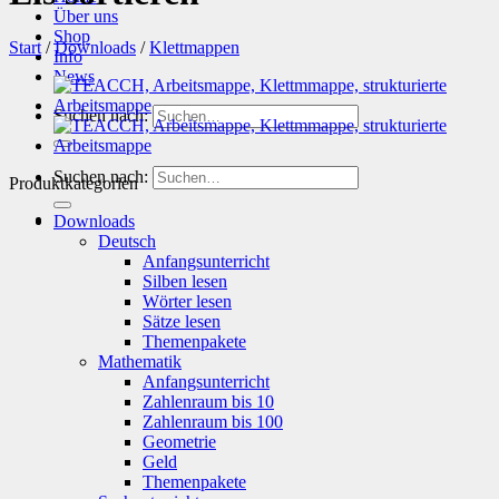
Über uns
Shop
Start
/
Downloads
/
Klettmappen
Info
News
Suchen nach:
Suchen nach:
Produktkategorien
Downloads
Deutsch
Anfangsunterricht
Silben lesen
Wörter lesen
Sätze lesen
Themenpakete
Mathematik
Anfangsunterricht
Zahlenraum bis 10
Zahlenraum bis 100
Geometrie
Geld
Themenpakete