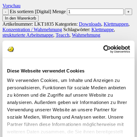
Vorschau
Eis sortieren [Digital] Menge
In den Warenkorb
Artikelnummer:
LKT1835
Kategorien:
Downloads
,
Klettmappen
,
Konzentration / Wahrnehmung
Schlagwörter:
Klettmappe
,
strukturierte Arbeitsmappe
,
Teacch
,
Wahrnehmung
Beschreibung
Rezensionen (0)
Die Klettmappe (Bastelvorlage) „Eis sortieren“ besteht aus 4
Bilderreihen untereinander. Jede Reihe ist in 5 Felder unterteilt. Im
Diese Webseite verwendet Cookies
ersten Feld ist ein Eis vorgegeben. Dieses Eis unterscheidet sich in
der Sorte und in der Farbkombination.
Wir verwenden Cookies, um Inhalte und Anzeigen zu
personalisieren, Funktionen für soziale Medien anbieten
Des Weiteren gibt es 4 mal 4 Karten passend zu diesen 4
Eisvorgaben. Die farbigen Abbildungen werden den Eisvorgaben
zu können und die Zugriffe auf unsere Website zu
zugeordnet.
analysieren. Außerdem geben wir Informationen zu Ihrer
Verwendung unserer Website an unsere Partner für
Diese Mappe
fördert neben der Farb- und Formunterscheidung
auch die Motorik, die Auge-Hand-Koordination sowie die
soziale Medien, Werbung und Analysen weiter. Unsere
Konzentration und die Ausdauer
.
Partner führen diese Informationen möglicherweise mit
Geeignet ist diese Arbeitsmappe für den
Eingangsunterricht
sowie
weiteren Daten zusammen, die Sie ihnen bereitgestellt
für die
sonderpädagogische Förderung
.