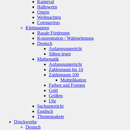
Karneval
Halloween
Ostern
Weihnachten
Coronavirus
Klettmappen
Basale Förderung
Konzentration / Wahrnehmung
Deutsch
Anfangsunterricht
Silben lesen
Mathematik
Anfangsunterricht
Zahlenraum bis 10
Zahlenraum 100
Multiplikation
Farben und Formen
Geld
Größen
Uhr
Sachunterricht
Englisch
Themenpakete
Druckwerke
Deutsch