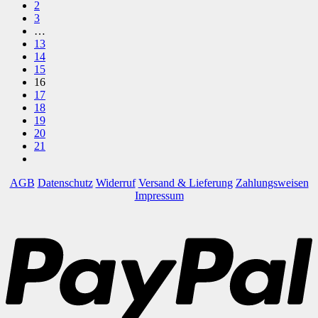
2
3
…
13
14
15
16
17
18
19
20
21
AGB
Datenschutz
Widerruf
Versand & Lieferung
Zahlungsweisen
Impressum
P