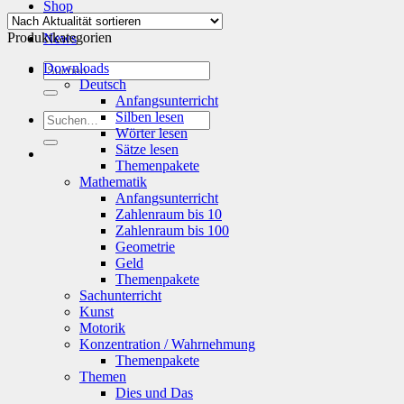
Aktualität
Shop
sortiert
Info
Produktkategorien
News
Suchen
Downloads
nach:
Deutsch
Anfangsunterricht
Silben lesen
Suchen
Wörter lesen
nach:
Sätze lesen
Themenpakete
Mathematik
Anfangsunterricht
Zahlenraum bis 10
Zahlenraum bis 100
Geometrie
Geld
Themenpakete
Sachunterricht
Kunst
Motorik
Konzentration / Wahrnehmung
Themenpakete
Themen
Dies und Das