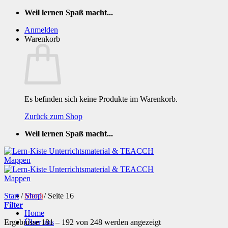
Zum
Weil lernen Spaß macht...
Inhalt
Anmelden
springen
Warenkorb
Es befinden sich keine Produkte im Warenkorb.
Zurück zum Shop
Weil lernen Spaß macht...
Start
/
Menü
Shop
/
Seite 16
Filter
Home
Nach
Ergebnisse 181 – 192 von 248 werden angezeigt
Über uns