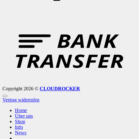
B
T
Copyright 2026 ©
CLOUDROCKER
Vertrag widerrufen
Home
Über uns
Shop
Info
News