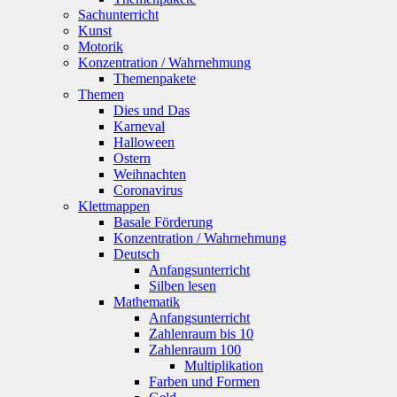
Sachunterricht
Kunst
Motorik
Konzentration / Wahrnehmung
Themenpakete
Themen
Dies und Das
Karneval
Halloween
Ostern
Weihnachten
Coronavirus
Klettmappen
Basale Förderung
Konzentration / Wahrnehmung
Deutsch
Anfangsunterricht
Silben lesen
Mathematik
Anfangsunterricht
Zahlenraum bis 10
Zahlenraum 100
Multiplikation
Farben und Formen