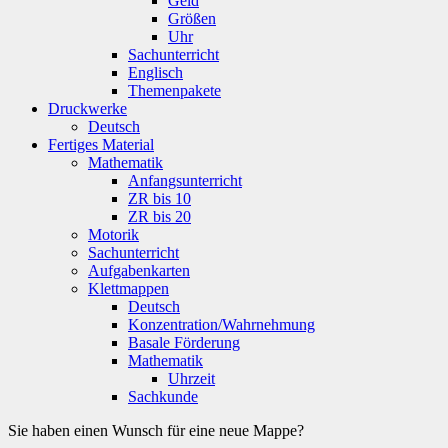
Geld
Größen
Uhr
Sachunterricht
Englisch
Themenpakete
Druckwerke
Deutsch
Fertiges Material
Mathematik
Anfangsunterricht
ZR bis 10
ZR bis 20
Motorik
Sachunterricht
Aufgabenkarten
Klettmappen
Deutsch
Konzentration/Wahrnehmung
Basale Förderung
Mathematik
Uhrzeit
Sachkunde
Sie haben einen Wunsch für eine neue Mappe?