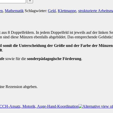
en
,
Mathematik
Schlagwörter:
Geld
,
Klettmappe
,
strukturierte Arbeits
t aus 8 Doppelfeldern. In jedem Doppelfeld ist jeweils auf der linken
en sind diese Münzen ebenfalls abgebildet. Das entsprechende Geldst
nd somit die Unterscheidung der Größe und der Farbe der Münze
lt
.
ufe
sowie für die
sonderpädagogische Förderung
.
eine Rezension abgeben.