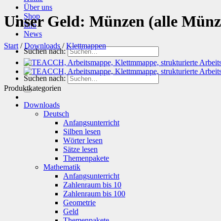
Über uns
Shop
Unser Geld: Münzen (alle Münz
Info
News
Start
/
Downloads
/
Klettmappen
Suchen nach:
Suchen nach:
Produktkategorien
Downloads
Deutsch
Anfangsunterricht
Silben lesen
Wörter lesen
Sätze lesen
Themenpakete
Mathematik
Anfangsunterricht
Zahlenraum bis 10
Zahlenraum bis 100
Geometrie
Geld
Themenpakete