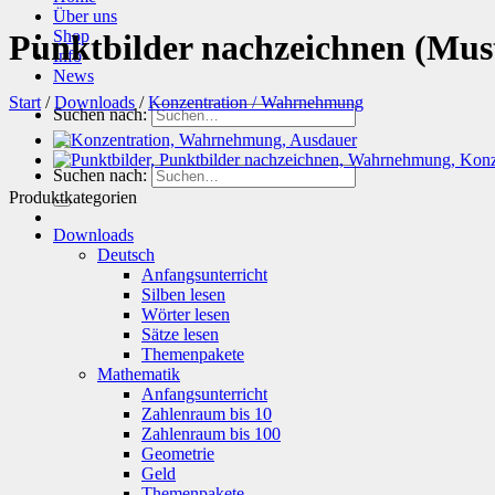
Über uns
Shop
Punktbilder nachzeichnen (Mus
Info
News
Start
/
Downloads
/
Konzentration / Wahrnehmung
Suchen nach:
Suchen nach:
Produktkategorien
Downloads
Deutsch
Anfangsunterricht
Silben lesen
Wörter lesen
Sätze lesen
Themenpakete
Mathematik
Anfangsunterricht
Zahlenraum bis 10
Zahlenraum bis 100
Geometrie
Geld
Themenpakete