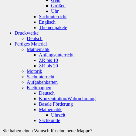
Geld
Größen
Uhr
Sachunterricht
Englisch
Themenpakete
Druckwerke
Deutsch
Fertiges Material
Mathematik
Anfangsunterricht
ZR bis 10
ZR bis 20
Motorik
Sachunterricht
Aufgabenkarten
Klettmappen
Deutsch
Konzentration/Wahrnehmung
Basale Förderung
Mathematik
Uhrzeit
Sachkunde
Sie haben einen Wunsch für eine neue Mappe?