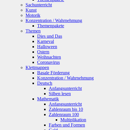
Sachunterricht
Kunst
Motorik
Konzentration / Wahrnehmung
Themenpakete
Themen
Dies und Das
Karneval
Halloween
Ostern
Weihnachten
Coronavirus
Klettmappen
Basale Förderung
Konzentration / Wahrnehmung
Deutsch
Anfangsunterricht
Silben lesen
Mathematik
Anfangsunterricht
Zahlenraum bis 10
Zahlenraum 100
Multiplikation
Farben und Formen