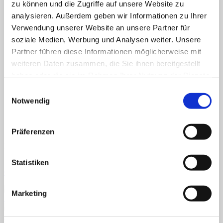
zu können und die Zugriffe auf unsere Website zu
Fertiges Material
Mathematik
analysieren. Außerdem geben wir Informationen zu Ihrer
Anfangsunterricht
Verwendung unserer Website an unsere Partner für
ZR bis 10
soziale Medien, Werbung und Analysen weiter. Unsere
ZR bis 20
Motorik
Partner führen diese Informationen möglicherweise mit
Sachunterricht
weiteren Daten zusammen, die Sie ihnen bereitgestellt
Aufgabenkarten
haben oder die sie im Rahmen Ihrer Nutzung der Dienste
Klettmappen
Deutsch
gesammelt haben.
Einwilligungsauswahl
Konzentration/Wahrnehmung
Notwendig
Basale Förderung
Mathematik
Uhrzeit
Sachkunde
Präferenzen
Fordern Sie unseren Flyer an
Statistiken
Gratismaterialien
Marketing