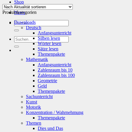
Aktualität
Shop
sortiert
Info
Produktkategorien
News
Suchen
Downloads
nach:
Deutsch
Anfangsunterricht
Silben lesen
Suchen
Wörter lesen
nach:
Sätze lesen
Themenpakete
Mathematik
Anfangsunterricht
Zahlenraum bis 10
Zahlenraum bis 100
Geometrie
Geld
Themenpakete
Sachunterricht
Kunst
Motorik
Konzentration / Wahrnehmung
Themenpakete
Themen
Dies und Das