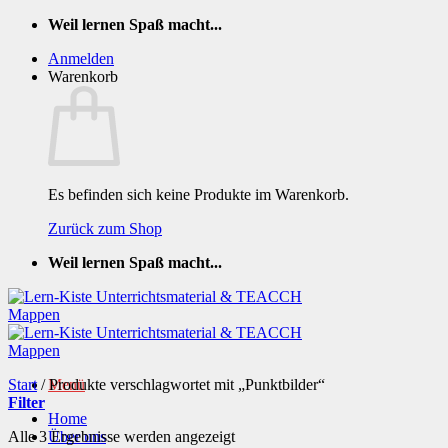
Zum
Weil lernen Spaß macht...
Inhalt
Anmelden
springen
Warenkorb
Es befinden sich keine Produkte im Warenkorb.
Zurück zum Shop
Weil lernen Spaß macht...
Start
/
Produkte verschlagwortet mit „Punktbilder“
Menü
Filter
Home
Nach
Alle 3 Ergebnisse werden angezeigt
Über uns