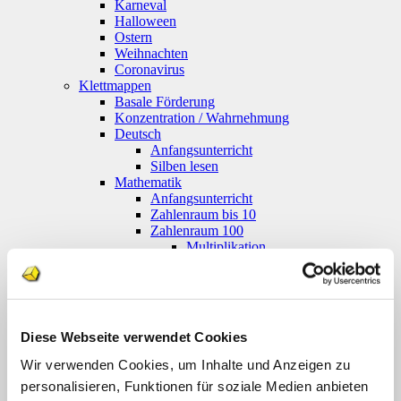
Karneval
Halloween
Ostern
Weihnachten
Coronavirus
Klettmappen
Basale Förderung
Konzentration / Wahrnehmung
Deutsch
Anfangsunterricht
Silben lesen
Mathematik
Anfangsunterricht
Zahlenraum bis 10
Zahlenraum 100
Multiplikation
Farben und Formen
Geld
Größen
Uhr
Sachunterricht
Diese Webseite verwendet Cookies
Englisch
Themenpakete
Wir verwenden Cookies, um Inhalte und Anzeigen zu
Druckwerke
personalisieren, Funktionen für soziale Medien anbieten
Deutsch