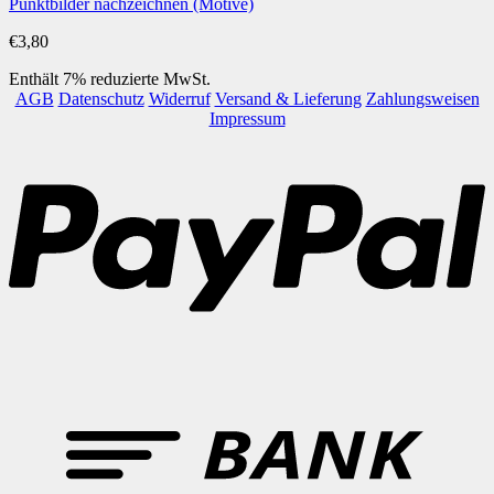
Punktbilder nachzeichnen (Motive)
€
3,80
Enthält 7% reduzierte MwSt.
AGB
Datenschutz
Widerruf
Versand & Lieferung
Zahlungsweisen
Impressum
P
B
T