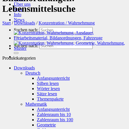
Über uns
Lebensmittelsuche
Shop
Info
News
Start
/
Downloads
/
Konzentration / Wahrnehmung
Suchen nach:
Suchen nach:
Produktkategorien
Downloads
Deutsch
Anfangsunterricht
Silben lesen
Wörter lesen
Sätze lesen
Themenpakete
Mathematik
Anfangsunterricht
Zahlenraum bis 10
Zahlenraum bis 100
Geometrie