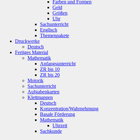
Farben und Formen
Geld
Größen
Uhr
Sachunterricht
Englisch
Themenpakete
Druckwerke
Deutsch
Fertiges Material
Mathematik
Anfangsunterricht
ZR bis 10
ZR bis 20
Motorik
Sachunterricht
Aufgabenkarten
Klettmappen
Deutsch
Konzentration/Wahrnehmung
Basale Förderung
Mathematik
Uhrzeit
Sachkunde