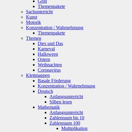
Geld
Themenpakete
Sachunterricht
Kunst
Motorik
Konzentration / Wahrnehmung
Themenpakete
Themen
Dies und Das
Karneval
Halloween
Ostern
Weihnachten
Coronavirus
Klettmappen
Basale Förderung
Konzentration / Wahrnehmung
Deutsch
Anfangsunterricht
Silben lesen
Mathematik
Anfangsunterricht
Zahlenraum bis 10
Zahlenraum 100
Multiplikation