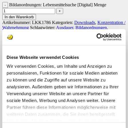
Bildanordnungen: Lebensmittelsuche [Digital] Menge
In den Warenkorb
Artikelnummer:
LKK1786
Kategorien:
Downloads
,
Konzentration /
Wahrnehmung
Schlagwörter:
Ausdauer
,
Bildanordnungen
,
Freiarbeitsmaterial
,
Konzentration
,
Wahrnehmung
Beschreibung
Rezensionen (0)
Diese Webseite verwendet Cookies
Bei diesem
Freiarbeitsmaterial
besteht die Aufgabe darin,
vorgegebene
Bildanordnungen auf einer Vorlage zu suchen und
Wir verwenden Cookies, um Inhalte und Anzeigen zu
wiederzufinden
. 9 unterschiedliche
Lebensmittel
füllen ein
100er
Feld
in einer ungeordneten Abfolge aus.
personalisieren, Funktionen für soziale Medien anbieten
zu können und die Zugriffe auf unsere Website zu
Die Schülerin oder der Schüler erhält die
Lebensmittelvorlage, ein
analysieren. Außerdem geben wir Informationen zu Ihrer
Arbeitsblatt und 24 Auftragskarten
. Die Auftragskarten sind mit
Nummern versehen und darauf abgebildet sind 3 bis 5 Lebensmittel
Verwendung unserer Website an unsere Partner für
in einer vorgegebenen Bildanordnung. Genau diese
Anordnung
soziale Medien, Werbung und Analysen weiter. Unsere
soll auf der Lebensmittelvorlage gesucht werden
.
Partner führen diese Informationen möglicherweise mit
Sobald die Schülerin oder der Schüler diese gefunden hat, können
weiteren Daten zusammen, die Sie ihnen bereitgestellt
die entsprechenden
Lebensmittel auf dem Arbeitsblatt angemalt
haben oder die sie im Rahmen Ihrer Nutzung der Dienste
und die Nummer der bearbeiteten Auftragskarte abgehak
t
gesammelt haben.