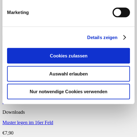
Nur angemeldete Kunden, die dieses Produkt gekauft haben, dürfen
Marketing
eine Rezension abgeben.
Ähnliche Produkte
Details zeigen
Schnellansicht
Downloads
Cookies zulassen
Konzentrationsübungen mit Schattenbildern
Auswahl erlauben
€
5,90
Enthält 7% reduzierte MwSt.
Nur notwendige Cookies verwenden
Schnellansicht
Downloads
Muster legen im 16er Feld
€
7,90