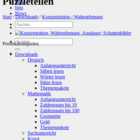
Puzzleteilen
Shop
Info
News
Start
/
Downloads
/
Konzentration / Wahrnehmung
Suchen
nach:
Suchen
Produktkategorien
nach:
Downloads
Deutsch
Anfangsunterricht
Silben lesen
Wörter lesen
Sätze lesen
Themenpakete
Mathematik
Anfangsunterricht
Zahlenraum bis 10
Zahlenraum bis 100
Geometrie
Geld
Themenpakete
Sachunterricht
Kunst