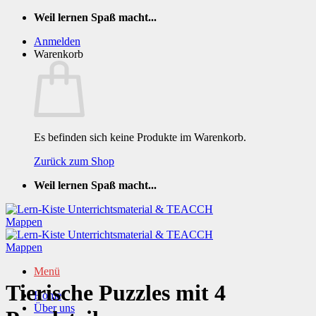
Zum
Weil lernen Spaß macht...
Inhalt
Anmelden
springen
Warenkorb
Es befinden sich keine Produkte im Warenkorb.
Zurück zum Shop
Weil lernen Spaß macht...
Menü
Tierische Puzzles mit 4
Home
Über uns