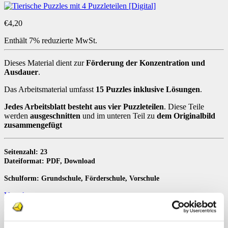
€
4,20
Enthält 7% reduzierte MwSt.
Dieses Material dient zur
Förderung der Konzentration und
Ausdauer
.
Das Arbeitsmaterial umfasst
15 Puzzles inklusive Lösungen
.
Jedes Arbeitsblatt besteht aus vier Puzzleteilen
. Diese Teile
werden
ausgeschnitten
und im unteren Teil zu
dem Originalbild
zusammengefügt
Seitenzahl: 23
Dateiformat: PDF, Download
Schulform: Grundschule, Förderschule, Vorschule
Vorschau
Tierische
Puzzles
In den Warenkorb
mit
Artikelnummer:
LKK1796
Kategorien:
Downloads
,
Konzentration /