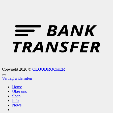
B
T
Copyright 2026 ©
CLOUDROCKER
Vertrag widerrufen
Home
Über uns
Shop
Info
News