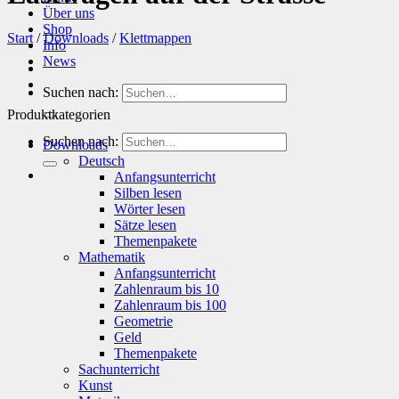
Über uns
Shop
Start
/
Downloads
/
Klettmappen
Info
News
Suchen nach:
Produktkategorien
Suchen nach:
Downloads
Deutsch
Anfangsunterricht
Silben lesen
Wörter lesen
Sätze lesen
Themenpakete
Mathematik
Anfangsunterricht
Zahlenraum bis 10
Zahlenraum bis 100
Geometrie
Geld
Themenpakete
Sachunterricht
Kunst