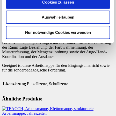
Cookies zulassen
Stufen gemischt angeboten werden.
Die Mappe wird im Querformat (siehe Abbildungen/Anleitung)
erstellt.
Auswahl erlauben
Die Karten mit den Lastwagen werden auf der oberen Innenseite
vorgeklettet. Die Aufgabenkarten können auf der Rückseite in
Nur notwendige Cookies verwenden
einem Umschlag aufbewahrt werden.
Diese Klettmappe „Lastwagen auf der Straße“ dient zur Förderung
der Raum-Lage-Beziehung, der Farbwahrnehmung, der
Mustererfassung, der Mengenzuordnung sowie der Auge-Hand-
Koordination und der Ausdauer.
Geeignet ist diese Arbeitsmappe für den Eingangsunterricht sowie
für die sonderpädagogische Förderung.
Lizenzierung
Einzellizenz, Schullizenz
Ähnliche Produkte