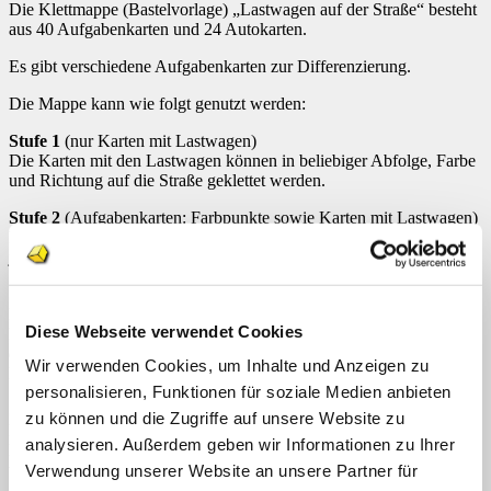
Die Klettmappe (Bastelvorlage) „Lastwagen auf der Straße“ besteht
aus 40 Aufgabenkarten und 24 Autokarten.
Es gibt verschiedene Aufgabenkarten zur Differenzierung.
Die Mappe kann wie folgt genutzt werden:
Stufe 1
(nur Karten mit Lastwagen)
Die Karten mit den Lastwagen können in beliebiger Abfolge, Farbe
und Richtung auf die Straße geklettet werden.
Stufe 2
(Aufgabenkarten: Farbpunkte sowie Karten mit Lastwagen)
Die Karten mit den Lastwagen müssen nach Farbvorgabe auf die
jeweilige Straße geklettet werden. Die Fahrtrichtung ist variabel.
Stufe 3
(Aufgabenkarten: Richtungspfeile sowie Karten mit
Lastwagen)
Diese Webseite verwendet Cookies
Die Karten mit den Lastwagen müssen nach Fahrtrichtungspfeil auf
die jeweilige Straße nach links oder rechts geklettet werden. Die
Wir verwenden Cookies, um Inhalte und Anzeigen zu
Farbauswahl ist variabel.
personalisieren, Funktionen für soziale Medien anbieten
Stufe 4
(Aufgabenkarten: Kombination aus Farbpunkt und
zu können und die Zugriffe auf unsere Website zu
Richtungspfeil sowie Karten mit Lastwagen)
analysieren. Außerdem geben wir Informationen zu Ihrer
Die Karten mit den Lastwagen müssen farblich sortiert und in der
vorgegebenen Richtung auf die jeweilige Straße geklettet werden.
Verwendung unserer Website an unsere Partner für