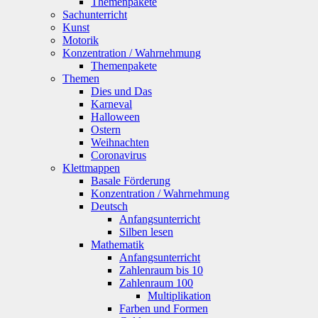
Themenpakete
Sachunterricht
Kunst
Motorik
Konzentration / Wahrnehmung
Themenpakete
Themen
Dies und Das
Karneval
Halloween
Ostern
Weihnachten
Coronavirus
Klettmappen
Basale Förderung
Konzentration / Wahrnehmung
Deutsch
Anfangsunterricht
Silben lesen
Mathematik
Anfangsunterricht
Zahlenraum bis 10
Zahlenraum 100
Multiplikation
Farben und Formen