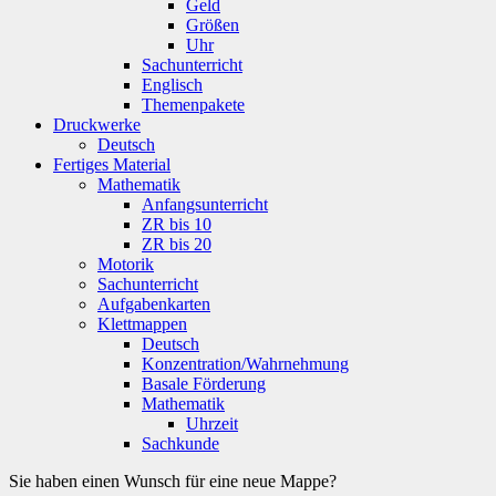
Geld
Größen
Uhr
Sachunterricht
Englisch
Themenpakete
Druckwerke
Deutsch
Fertiges Material
Mathematik
Anfangsunterricht
ZR bis 10
ZR bis 20
Motorik
Sachunterricht
Aufgabenkarten
Klettmappen
Deutsch
Konzentration/Wahrnehmung
Basale Förderung
Mathematik
Uhrzeit
Sachkunde
Sie haben einen Wunsch für eine neue Mappe?