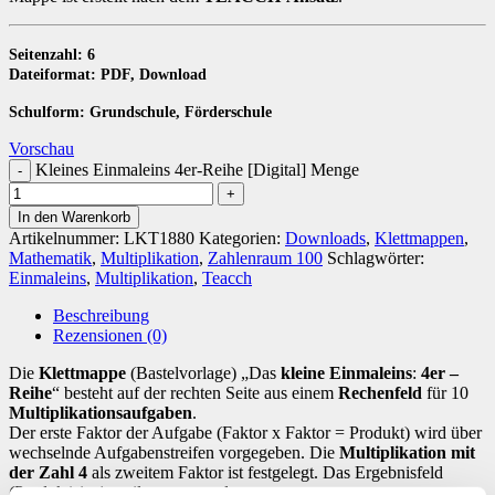
Seitenzahl: 6
Dateiformat: PDF, Download
Schulform: Grundschule, Förderschule
Vorschau
Kleines Einmaleins 4er-Reihe [Digital] Menge
In den Warenkorb
Artikelnummer:
LKT1880
Kategorien:
Downloads
,
Klettmappen
,
Mathematik
,
Multiplikation
,
Zahlenraum 100
Schlagwörter:
Einmaleins
,
Multiplikation
,
Teacch
Beschreibung
Rezensionen (0)
Die
Klettmappe
(Bastelvorlage) „Das
kleine Einmaleins
:
4er –
Reihe
“ besteht auf der rechten Seite aus einem
Rechenfeld
für 10
Multiplikationsaufgaben
.
Der erste Faktor der Aufgabe (Faktor x Faktor = Produkt) wird über
wechselnde Aufgabenstreifen vorgegeben. Die
Multiplikation mit
der Zahl 4
als zweitem Faktor ist festgelegt. Das Ergebnisfeld
(Produkt) ist jeweils rot umrandet.