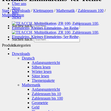
Über uns
Shop
Start
/
Downloads
/
Klettmappen
/
Mathematik
/
Zahlenraum 100
/
Info
Multiplikation
News
Suchen nach:
Suchen nach:
Produktkategorien
Downloads
Deutsch
Anfangsunterricht
Silben lesen
Wörter lesen
Sätze lesen
Themenpakete
Mathematik
Anfangsunterricht
Zahlenraum bis 10
Zahlenraum bis 100
Geometrie
Geld