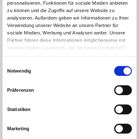
personalisieren, Funktionen für soziale Medien anbieten
Downloads
zu können und die Zugriffe auf unsere Website zu
analysieren. Außerdem geben wir Informationen zu Ihrer
Kleines Einmaleins 2er-Reihe
Verwendung unserer Website an unsere Partner für
€
1,20
soziale Medien, Werbung und Analysen weiter. Unsere
Enthält 7% reduzierte MwSt.
Partner führen diese Informationen möglicherweise mit
weiteren Daten zusammen, die Sie ihnen bereitgestellt
haben oder die sie im Rahmen Ihrer Nutzung der Dienste
gesammelt haben.
Einwilligungsauswahl
Schnellansicht
Notwendig
Downloads
Kleines Einmaleins 3er-Reihe
Präferenzen
€
1,20
Enthält 7% reduzierte MwSt.
Statistiken
Marketing
Schnellansicht