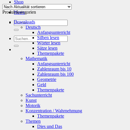
Aktualität
Shop
sortiert
Info
Produktkategorien
News
Suchen
Downloads
nach:
Deutsch
Anfangsunterricht
Silben lesen
Suchen
Wörter lesen
nach:
Sätze lesen
Themenpakete
Mathematik
Anfangsunterricht
Zahlenraum bis 10
Zahlenraum bis 100
Geometrie
Geld
Themenpakete
Sachunterricht
Kunst
Motorik
Konzentration / Wahrnehmung
Themenpakete
Themen
Dies und Das