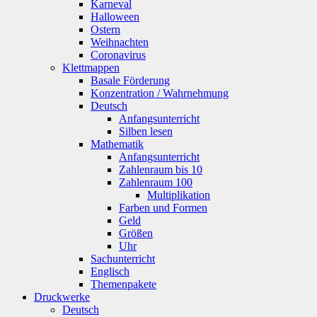
Karneval
Halloween
Ostern
Weihnachten
Coronavirus
Klettmappen
Basale Förderung
Konzentration / Wahrnehmung
Deutsch
Anfangsunterricht
Silben lesen
Mathematik
Anfangsunterricht
Zahlenraum bis 10
Zahlenraum 100
Multiplikation
Farben und Formen
Geld
Größen
Uhr
Sachunterricht
Englisch
Themenpakete
Druckwerke
Deutsch