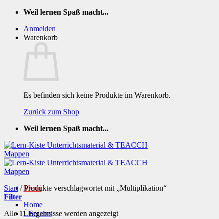
Zum
Weil lernen Spaß macht...
Inhalt
Anmelden
springen
Warenkorb
Es befinden sich keine Produkte im Warenkorb.
Zurück zum Shop
Weil lernen Spaß macht...
Start
/
Produkte verschlagwortet mit „Multiplikation“
Menü
Filter
Home
Nach
Alle 11 Ergebnisse werden angezeigt
Über uns