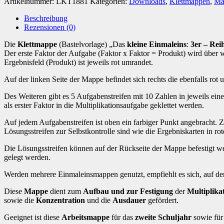
Artikelnummer:
LKT1881
Kategorien:
Downloads
,
Klettmappen
,
Ma
Reihe
[Digital]
Beschreibung
Menge
Rezensionen (0)
Die
Klettmappe
(Bastelvorlage) „Das
kleine Einmaleins
:
3er – Rei
Der erste Faktor der Aufgabe (Faktor x Faktor = Produkt) wird über
Ergebnisfeld (Produkt) ist jeweils rot umrandet.
Auf der linken Seite der Mappe befindet sich rechts die ebenfalls rot 
Des Weiteren gibt es 5 Aufgabenstreifen mit 10 Zahlen in jeweils eine
als erster Faktor in die Multiplikationsaufgabe geklettet werden.
Auf jedem Aufgabenstreifen ist oben ein farbiger Punkt angebracht. 
Lösungsstreifen zur Selbstkontrolle sind wie die Ergebniskarten in ro
Die Lösungsstreifen können auf der Rückseite der Mappe befestigt w
gelegt werden.
Werden mehrere Einmaleinsmappen genutzt, empfiehlt es sich, auf de
Diese
Mappe
dient zum
Aufbau und zur Festigung
der
Multiplikat
sowie die
Konzentration
und die
Ausdauer
gefördert.
Geeignet ist diese
Arbeitsmappe
für das
zweite Schuljahr
sowie für