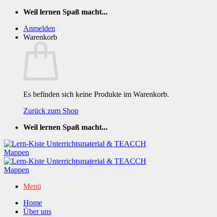
Zum
Weil lernen Spaß macht...
Inhalt
Anmelden
springen
Warenkorb
Es befinden sich keine Produkte im Warenkorb.
Zurück zum Shop
Weil lernen Spaß macht...
Menü
Home
Über uns