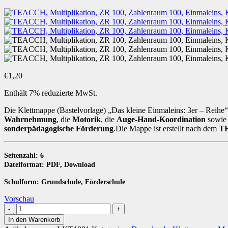
€
1,20
Enthält 7% reduzierte MwSt.
Die Klettmappe (Bastelvorlage) „Das kleine Einmaleins: 3er – Reihe
Wahrnehmung
, die
Motorik
, die
Auge-Hand-Koordination
sowie
sonderpädagogische Förderung
.Die Mappe ist erstellt nach dem
T
Seitenzahl: 6
Dateiformat: PDF, Download
Schulform: Grundschule, Förderschule
Vorschau
Kleines
Einmaleins
In den Warenkorb
3er-