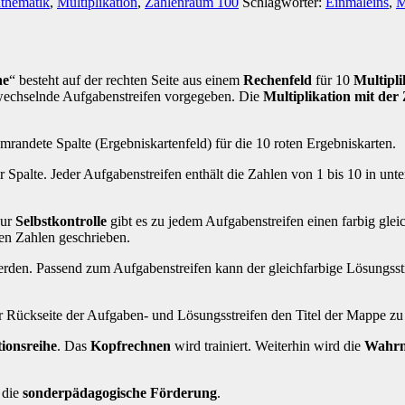
thematik
,
Multiplikation
,
Zahlenraum 100
Schlagwörter:
Einmaleins
,
M
he
“ besteht auf der rechten Seite aus einem
Rechenfeld
für 10
Multipli
 wechselnde Aufgabenstreifen vorgegeben. Die
Multiplikation mit der
umrandete Spalte (Ergebniskartenfeld) für die 10 roten Ergebniskarten.
r Spalte. Jeder Aufgabenstreifen enthält die Zahlen von 1 bis 10 in un
Zur
Selbstkontrolle
gibt es zu jedem Aufgabenstreifen einen farbig gle
ten Zahlen geschrieben.
erden. Passend zum Aufgabenstreifen kann der gleichfarbige Lösungsstr
r Rückseite der Aufgaben- und Lösungsstreifen den Titel der Mappe z
ionsreihe
. Das
Kopfrechnen
wird trainiert. Weiterhin wird die
Wahr
 die
sonderpädagogische Förderung
.