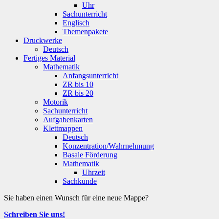
Uhr
Sachunterricht
Englisch
Themenpakete
Druckwerke
Deutsch
Fertiges Material
Mathematik
Anfangsunterricht
ZR bis 10
ZR bis 20
Motorik
Sachunterricht
Aufgabenkarten
Klettmappen
Deutsch
Konzentration/Wahrnehmung
Basale Förderung
Mathematik
Uhrzeit
Sachkunde
Sie haben einen Wunsch für eine neue Mappe?
Schreiben Sie uns!