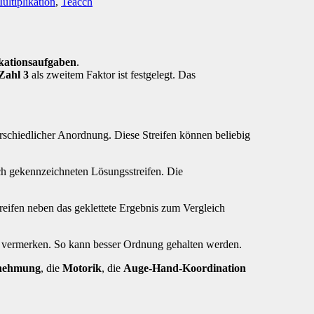
ultiplikation
,
Teacch
kationsaufgaben
.
 Zahl 3
als zweitem Faktor ist festgelegt. Das
terschiedlicher Anordnung. Diese Streifen können beliebig
ich gekennzeichneten Lösungsstreifen. Die
eifen neben das geklettete Ergebnis zum Vergleich
u vermerken. So kann besser Ordnung gehalten werden.
nehmung
, die
Motorik
, die
Auge-Hand-Koordination