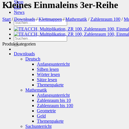
Shop
Kleines Einmaleins 3er-Reihe
Info
News
Start
/
Downloads
/
Klettmappen
/
Mathematik
/
Zahlenraum 100
/
Mu
Suchen
nach:
Suchen
nach:
Produktkategorien
Downloads
Deutsch
Anfangsunterricht
Silben lesen
Wörter lesen
Sätze lesen
Themenpakete
Mathematik
Anfangsunterricht
Zahlenraum bis 10
Zahlenraum bis 100
Geometrie
Geld
Themenpakete
Sachunterricht