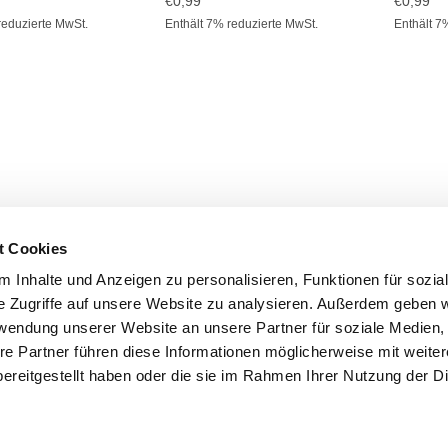
€
0,99
€
0,99
reduzierte MwSt.
Enthält 7% reduzierte MwSt.
Enthält 7
t Cookies
 Inhalte und Anzeigen zu personalisieren, Funktionen für sozia
atenschutz
Widerruf
Versand & Lieferung
Zahlungsweisen
Imp
e Zugriffe auf unsere Website zu analysieren. Außerdem geben w
rwendung unserer Website an unsere Partner für soziale Medien
PayPal
Bank
re Partner führen diese Informationen möglicherweise mit weite
Transfer
Copyright 2026 ©
CLOUDROCKER
ereitgestellt haben oder die sie im Rahmen Ihrer Nutzung der D