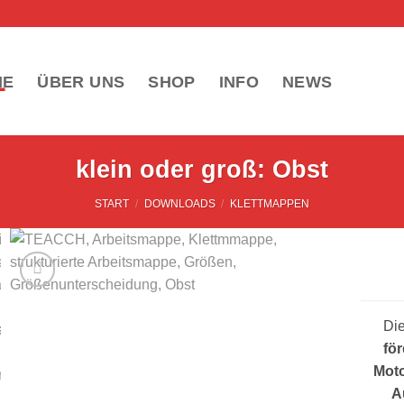
ME
ÜBER UNS
SHOP
INFO
NEWS
klein oder groß: Obst
START
/
DOWNLOADS
/
KLETTMAPPEN
Die
fö
Moto
A