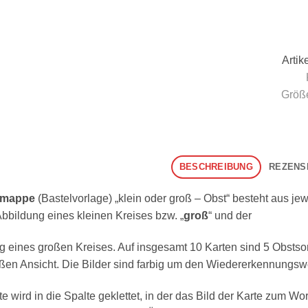
Menge
Arti
Größ
BESCHREIBUNG
REZENSI
ttmappe
(Bastelvorlage) „klein oder groß – Obst“ besteht aus jewe
bbildung eines kleinen Kreises bzw. „
groß
“ und der
 eines großen Kreises. Auf insgesamt 10 Karten sind 5 Obstsorte
oßen Ansicht. Die Bilder sind farbig um den Wiedererkennungsw
e wird in die Spalte geklettet, in der das Bild der Karte zum W