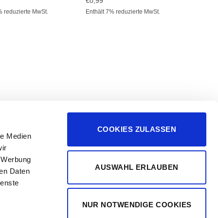
€
0,99
% reduzierte MwSt.
Enthält 7% reduzierte MwSt.
BASAL
das Ge
€
0,99
Enthält
COOKIES ZULASSEN
le Medien
ressum
ir
, Werbung
AUSWAHL ERLAUBEN
ren Daten
ienste
NUR NOTWENDIGE COOKIES