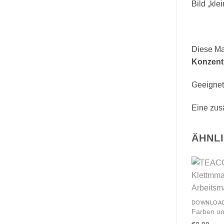
Bild „kle
Diese M
Konzent
Geeignet
Eine zusä
ÄHNL
DOWNLOA
Farben u