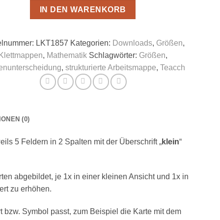
IN DEN WARENKORB
kelnummer:
LKT1857
Kategorien:
Downloads
,
Größen
,
Klettmappen
,
Mathematik
Schlagwörter:
Größen
,
enunterscheidung
,
strukturierte Arbeitsmappe
,
Teacch
ONEN (0)
ils 5 Feldern in 2 Spalten mit der Überschrift „
klein
“
n abgebildet, je 1x in einer kleinen Ansicht und 1x in
ert zu erhöhen.
ort bzw. Symbol passt, zum Beispiel die Karte mit dem