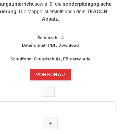
angsunterricht
sowie für die
sonderpädagogische
rderung
. Die Mappe ist erstellt nach dem
TEACCH-
Ansatz
.
Seitenzahl: 4
Dateiformat: PDF, Download
Schulform: Grundschule, Förderschule
VORSCHAU
]