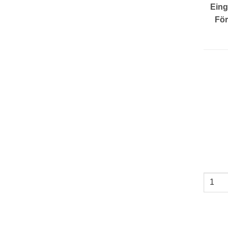
Eing
Fö
klein
oder
groß:
Obst
[Digital