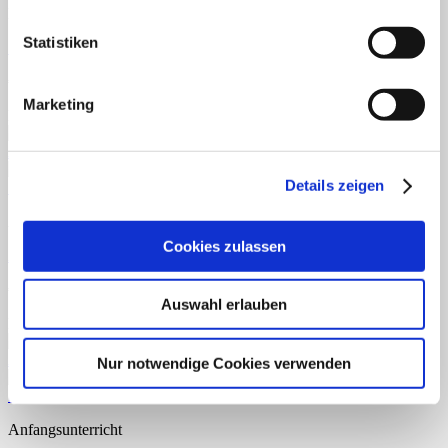
Deutsch
Statistiken
Silben Lesewörter 1
€
0,99
Marketing
Enthält 7% reduzierte MwSt.
Details zeigen
Schnellansicht
Anfangsunterricht
Cookies zulassen
Anlaut bestimmen Themenpaket
€
2,99
Auswahl erlauben
Enthält 7% reduzierte MwSt.
Nur notwendige Cookies verwenden
Schnellansicht
Anfangsunterricht