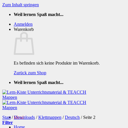
Zum Inhalt springen
Weil lernen Spaß macht...
Anmelden
Warenkorb
Es befinden sich keine Produkte im Warenkorb.
Zurück zum Shop
Weil lernen Spaß macht...
Start
/
Menü
Downloads
/
Klettmappen
/
Deutsch
/
Seite 2
Filter
Home