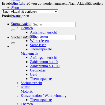
Ergebnisse 13 – 20 von 20 werden angezeigt
Über uns
Nach Aktualität sortiert
Shop
Info
Produktkategorien
News
Downloads
Suchen nach:
Deutsch
Anfangsunterricht
Silben lesen
Suchen nach:
Wörter lesen
Sätze lesen
Themenpakete
Mathematik
Anfangsunterricht
Zahlenraum bis 10
Zahlenraum bis 100
Geometrie
Geld
Themenpakete
Sachunterricht
Kunst
Motorik
Konzentration / Wahrnehmung
Themenpakete
Themen