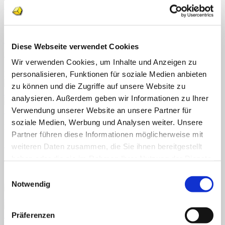
Schnellansicht
Deutsch
Silben Lesewörter 3
Diese Webseite verwendet Cookies
€
0,99
Wir verwenden Cookies, um Inhalte und Anzeigen zu
personalisieren, Funktionen für soziale Medien anbieten
Enthält 7% reduzierte MwSt.
zu können und die Zugriffe auf unsere Website zu
analysieren. Außerdem geben wir Informationen zu Ihrer
Verwendung unserer Website an unsere Partner für
Schnellansicht
soziale Medien, Werbung und Analysen weiter. Unsere
Deutsch
Partner führen diese Informationen möglicherweise mit
Silben Lesewörter 2
weiteren Daten zusammen, die Sie ihnen bereitgestellt
haben oder die sie im Rahmen Ihrer Nutzung der Dienste
€
0,99
gesammelt haben.
Einwilligungsauswahl
Enthält 7% reduzierte MwSt.
Notwendig
Schnellansicht
Präferenzen