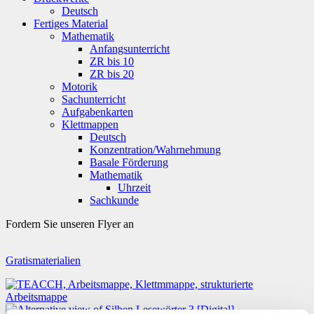
Deutsch
Fertiges Material
Mathematik
Anfangsunterricht
ZR bis 10
ZR bis 20
Motorik
Sachunterricht
Aufgabenkarten
Klettmappen
Deutsch
Konzentration/Wahrnehmung
Basale Förderung
Mathematik
Uhrzeit
Sachkunde
Fordern Sie unseren Flyer an
Gratismaterialien