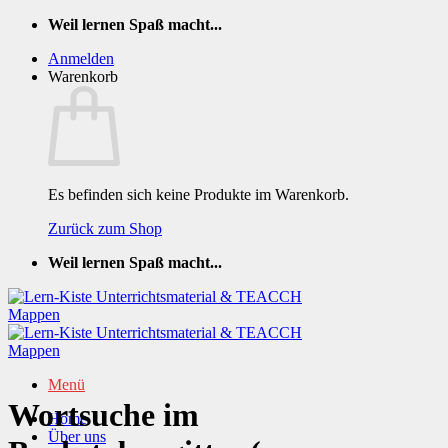
Zum
Weil lernen Spaß macht...
Inhalt
Anmelden
springen
Warenkorb
Es befinden sich keine Produkte im Warenkorb.
Zurück zum Shop
Weil lernen Spaß macht...
Menü
Wortsuche im
Home
Über uns