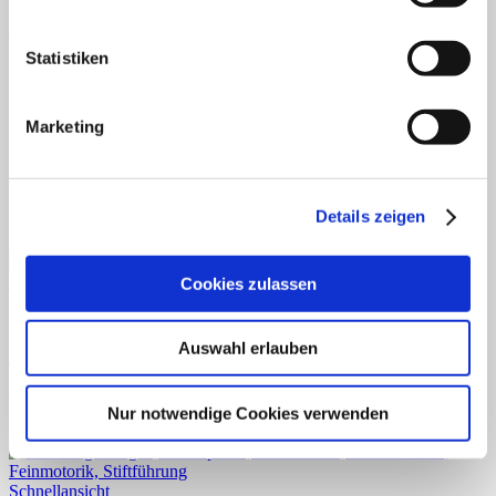
Großbuchstaben
im Vordergrund. Es findet Einsatz im Rahmen
der inneren Differenzierung, zum Beispiel bei Stationsverfahren.
Statistiken
Rezensionen
Es gibt noch keine Rezensionen.
Marketing
Nur angemeldete Kunden, die dieses Produkt gekauft haben, dürfen
eine Rezension abgeben.
Ähnliche Produkte
Details zeigen
Schnellansicht
Cookies zulassen
Deutsch
Auswahl erlauben
Herr Meier- Verben
€
3,90
Nur notwendige Cookies verwenden
Enthält 7% reduzierte MwSt.
Schnellansicht