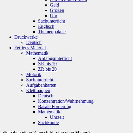
Geld
Größen
Uhr
Sachunterricht
Englisch
Themenpakete
Druckwerke
Deutsch
Fertiges Material
Mathematik
Anfangsunterricht
ZR bis 10
ZR bis 20
Motorik
Sachunterricht
Aufgabenkarten
Klettmappen
Deutsch
Konzentration/Wahrnehmung
Basale Förderung
Mathematik
Uhrzeit
Sachkunde
Sie haben einen Wunsch für eine neue Mappe?