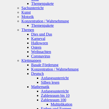
Themenpakete
Sachunterricht
Kunst
Motorik
Konzentration / Wahrnehmung
Themenpakete
Themen
Dies und Das
Karneval
Halloween
Ostern
Weihnachten
Coronavirus
Klettmappen
Basale Förderung
Konzentration / Wahrnehmung
Deutsch
Anfangsunterricht
Silben lesen
Mathematik
Anfangsunterricht
Zahlenraum bis 10
Zahlenraum 100
Multiplikation
Farben und Formen