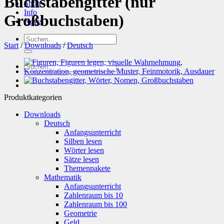
Buchstabengitter (nur
Shop
Info
Großbuchstaben)
News
Suchen
Start
/
Downloads
/
Deutsch
nach:
Suchen
nach:
Produktkategorien
Downloads
Deutsch
Anfangsunterricht
Silben lesen
Wörter lesen
Sätze lesen
Themenpakete
Mathematik
Anfangsunterricht
Zahlenraum bis 10
Zahlenraum bis 100
Geometrie
Geld