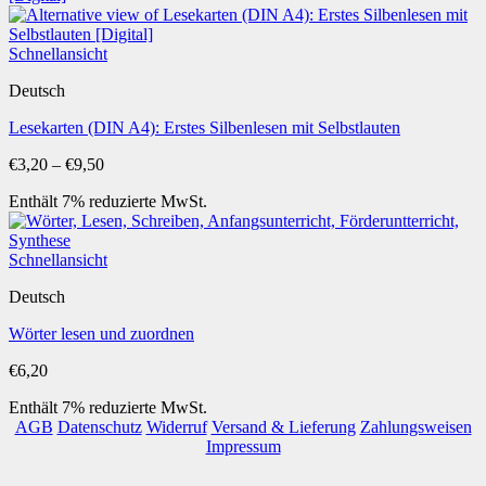
Schnellansicht
Deutsch
Lesekarten (DIN A4): Erstes Silbenlesen mit Selbstlauten
Preisspanne:
€
3,20
–
€
9,50
€3,20
Enthält 7% reduzierte MwSt.
bis
€9,50
Schnellansicht
Deutsch
Wörter lesen und zuordnen
€
6,20
Enthält 7% reduzierte MwSt.
AGB
Datenschutz
Widerruf
Versand & Lieferung
Zahlungsweisen
Impressum
P