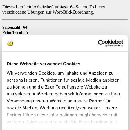
Dieses Lernheft/ Arbeitsheft umfasst 64 Seiten. Es bietet
verschiedene Übungen zur Wort-Bild-Zuordnung.
Seitenzahl: 64
Print/Lernheft
geheftet DIN A4
ISBN 978-3-947826-01-8
Schulform: Grundschule, Förderschule
Diese Webseite verwendet Cookies
Vorschau
Wir verwenden Cookies, um Inhalte und Anzeigen zu
personalisieren, Funktionen für soziale Medien anbieten
Vorrätig
zu können und die Zugriffe auf unsere Website zu
Wörter
analysieren. Außerdem geben wir Informationen zu Ihrer
lesen
In den Warenkorb
Verwendung unserer Website an unsere Partner für
und
Artikelnummer:
LKB1782
Kategorien:
Deutsch
,
Druckwerke
zuordnen
soziale Medien, Werbung und Analysen weiter. Unsere
Schlagwörter:
Lesen
,
Synthese
,
Wörter
(Druck)
Partner führen diese Informationen möglicherweise mit
Menge
Beschreibung
weiteren Daten zusammen, die Sie ihnen bereitgestellt
Rezensionen (0)
haben oder die sie im Rahmen Ihrer Nutzung der Dienste