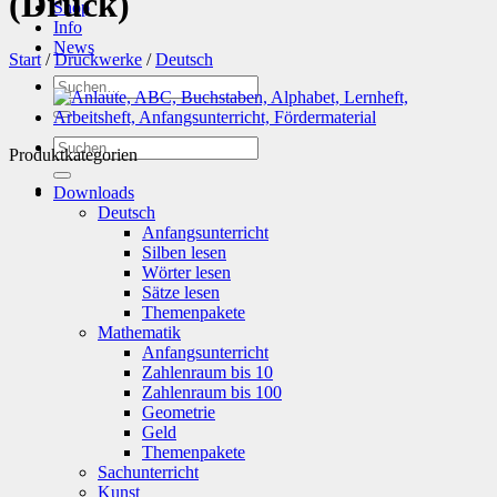
(Druck)
Shop
Info
News
Start
/
Druckwerke
/
Deutsch
Suchen
nach:
Suchen
Produktkategorien
nach:
Downloads
Deutsch
Anfangsunterricht
Silben lesen
Wörter lesen
Sätze lesen
Themenpakete
Mathematik
Anfangsunterricht
Zahlenraum bis 10
Zahlenraum bis 100
Geometrie
Geld
Themenpakete
Sachunterricht
Kunst