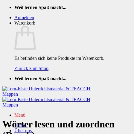
Zum
Weil lernen Spaß macht...
Inhalt
Anmelden
springen
Warenkorb
Es befinden sich keine Produkte im Warenkorb.
Zurück zum Shop
Weil lernen Spaß macht...
Menü
Wörter lesen und zuordnen
Home
Über uns