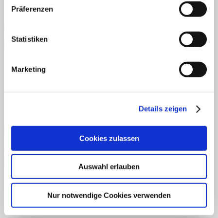
Ähnliche Produkte
Präferenzen
Statistiken
Schnellansicht
Marketing
Anfangsunterricht
Anlaut bestimmen Themenpaket
€
2,99
Details zeigen
Enthält 7% reduzierte MwSt.
Cookies zulassen
Auswahl erlauben
Schnellansicht
Downloads
Nur notwendige Cookies verwenden
Farben und Formen Themenpaket