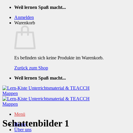
Zum
Weil lernen Spaß macht...
Inhalt
Anmelden
springen
Warenkorb
Es befinden sich keine Produkte im Warenkorb.
Zurück zum Shop
Weil lernen Spaß macht...
Menü
Schattenbilder 1
Home
Über uns