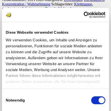
Menge
Konzentration / Wahrnehmung
Schlagwörter:
Klettmappe
,
strukturierte Arbeitsmappe
,
Teacch
,
Wahrnehmung
Beschreibung
Rezensionen (0)
Die
Klettmappe
(Bastelvorlage) „Schattenbilder 1“ besteht aus 6
Diese Webseite verwendet Cookies
Doppelfeldern. In den oberen Feldern ist jeweils ein Möbelstück in
schwarzweiß zu sehen. Des Weiteren gibt es 6 Karten mit jeweils
Wir verwenden Cookies, um Inhalte und Anzeigen zu
dem entsprechenden Schattenbild. Die Schattenbilder werden dem
personalisieren, Funktionen für soziale Medien anbieten
passenden Möbelstück zugeordnet.
zu können und die Zugriffe auf unsere Website zu
Diese Mappe
fördert neben der Formunterscheidung auch die
analysieren. Außerdem geben wir Informationen zu Ihrer
Motorik, Auge-Hand-Koordination, Konzentration und
Verwendung unserer Website an unsere Partner für
Ausdauer
. Geeignet ist diese Arbeitsmappe für den
Eingangsunterricht
sowie für die
sonderpädagogische
soziale Medien, Werbung und Analysen weiter. Unsere
Förderung
.
Partner führen diese Informationen möglicherweise mit
weiteren Daten zusammen, die Sie ihnen bereitgestellt
Rezensionen
haben oder die sie im Rahmen Ihrer Nutzung der Dienste
Es gibt noch keine Rezensionen.
gesammelt haben.
Einwilligungsauswahl
Notwendig
Nur angemeldete Kunden, die dieses Produkt gekauft haben, dürfen
eine Rezension abgeben.