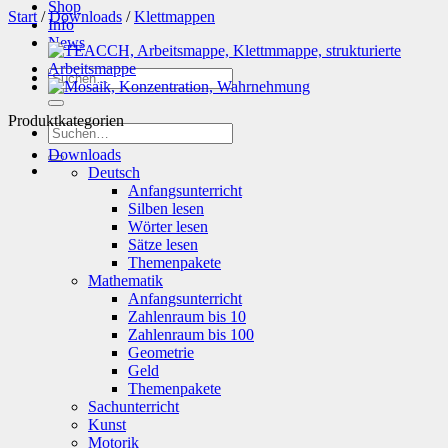
Shop
Start
/
Downloads
/
Klettmappen
Info
News
Suchen
nach:
Produktkategorien
Suchen
nach:
Downloads
Deutsch
Anfangsunterricht
Silben lesen
Wörter lesen
Sätze lesen
Themenpakete
Mathematik
Anfangsunterricht
Zahlenraum bis 10
Zahlenraum bis 100
Geometrie
Geld
Themenpakete
Sachunterricht
Kunst
Motorik