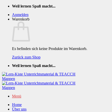
Zum
Weil lernen Spaß macht...
Inhalt
Anmelden
springen
Warenkorb
Es befinden sich keine Produkte im Warenkorb.
Zurück zum Shop
Weil lernen Spaß macht...
Menü
Home
Über uns