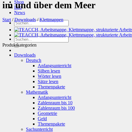
Shop
im und über dem Meer
Info
News
Start
/
Downloads
/
Klettmappen
Suchen
nach:
Suchen
nach:
Produktkategorien
Downloads
Deutsch
Anfangsunterricht
Silben lesen
Wörter lesen
Sätze lesen
Themenpakete
Mathematik
Anfangsunterricht
Zahlenraum bis 10
Zahlenraum bis 100
Geometrie
Geld
Themenpakete
Sachunterricht