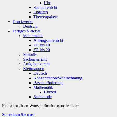
Uhr
Sachunterricht
Englisch
Themenpakete
Druckwerke
Deutsch
Fertiges Material
Mathematik
Anfangsunterricht
ZR bis 10
ZR bis 20
Motorik
Sachunterricht
Aufgabenkarten
Klettmappen
Deutsch
Konzentration/Wahrnehmung
Basale Förderung
Mathematik
Uhrzeit
Sachkunde
Sie haben einen Wunsch für eine neue Mappe?
Schreiben Sie uns!