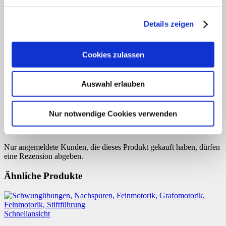
zum Fenster raus!“ und die Spielrunde ist zu Ende. Sie oder er hat
dann gewonnen und darf sich erneut ein Wort ausdenken.
Details zeigen
Ein ratender Schüler kann auch jederzeit versuchen das ganze Wort
zu lösen, statt nur einen Buchstaben zu nennen. Rät sie oder er
falsch, darf die Schülerin oder der Schüler wie bei einem falschen
Cookies zulassen
Buchstaben einen Strich an Herrn Meiers Haus malen.
Hat eine Schülerin oder ein Schüler der Raterunde das Wort richtig
erraten oder den letzten Buchstaben genannt, so ist nun sie oder er
Auswahl erlauben
an der Reihe sich ein Wort auszusuchen.
Rezensionen
Nur notwendige Cookies verwenden
Es gibt noch keine Rezensionen.
Nur angemeldete Kunden, die dieses Produkt gekauft haben, dürfen
eine Rezension abgeben.
Ähnliche Produkte
Schnellansicht