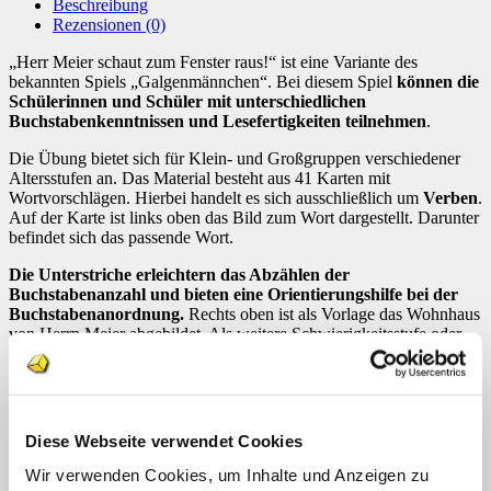
Beschreibung
Rezensionen (0)
„Herr Meier schaut zum Fenster raus!“ ist eine Variante des
bekannten Spiels „Galgenmännchen“. Bei diesem Spiel
können die
Schülerinnen und Schüler mit unterschiedlichen
Buchstabenkenntnissen und Lesefertigkeiten teilnehmen
.
Die Übung bietet sich für Klein- und Großgruppen verschiedener
Altersstufen an. Das Material besteht aus 41 Karten mit
Wortvorschlägen. Hierbei handelt es sich ausschließlich um
Verben
.
Auf der Karte ist links oben das Bild zum Wort dargestellt. Darunter
befindet sich das passende Wort.
Die Unterstriche erleichtern das Abzählen der
Buchstabenanzahl und bieten eine Orientierungshilfe bei der
Buchstabenanordnung.
Rechts oben ist als Vorlage das Wohnhaus
von Herrn Meier abgebildet. Als weitere Schwierigkeitsstufe oder
als Lehrerarbeitsvorlage bieten sich die Blankokarten an.
Zur besseren Orientierung im Alphabet können die
Buchstabenkarten als Vorlage dienen
, zum Beispiel in der Mitte
des Schülerstuhlkreises auf dem Boden.
Diese Webseite verwendet Cookies
Alle Karten werden ausgedruckt, laminiert und ausgeschnitten.
Wir verwenden Cookies, um Inhalte und Anzeigen zu