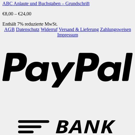
ABC Anlaute und Buchstaben – Grundschrift
Preisspanne:
€
8,00
–
€
24,00
€8,00
Enthält 7% reduzierte MwSt.
bis
AGB
Datenschutz
Widerruf
Versand & Lieferung
Zahlungsweisen
€24,00
Impressum
P
B
T