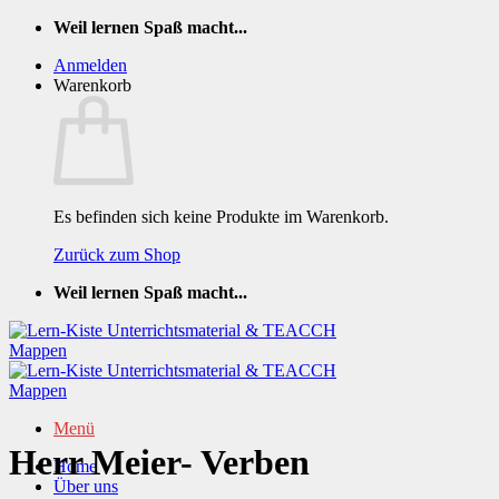
Zum
Weil lernen Spaß macht...
Inhalt
Anmelden
springen
Warenkorb
Es befinden sich keine Produkte im Warenkorb.
Zurück zum Shop
Weil lernen Spaß macht...
Menü
Herr Meier- Verben
Home
Über uns