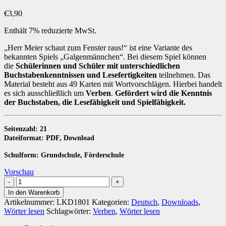
€
3,90
Enthält 7% reduzierte MwSt.
„Herr Meier schaut zum Fenster raus!“ ist eine Variante des
bekannten Spiels „Galgenmännchen“. Bei diesem Spiel können
die
Schülerinnen und Schüler mit unterschiedlichen
Buchstabenkenntnissen und Lesefertigkeiten
teilnehmen. Das
Material besteht aus 49 Karten mit Wortvorschlägen. Hierbei handelt
es sich ausschließlich um
Verben
.
Gefördert wird die Kenntnis
der Buchstaben, die Lesefähigkeit und Spielfähigkeit.
Seitenzahl: 21
Dateiformat: PDF, Download
Schulform: Grundschule, Förderschule
Vorschau
Herr
Meier-
In den Warenkorb
Verben
Artikelnummer:
LKD1801
Kategorien:
Deutsch
,
Downloads
,
[Digital]
Wörter lesen
Schlagwörter:
Verben
,
Wörter lesen
Menge