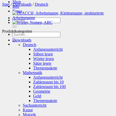
Shop
Start
/
Downloads
/
Deutsch
Info
News
Suchen
nach:
Produktkategorien
Suchen
nach:
Downloads
Deutsch
Anfangsunterricht
Silben lesen
Wörter lesen
Sätze lesen
Themenpakete
Mathematik
Anfangsunterricht
Zahlenraum bis 10
Zahlenraum bis 100
Geometrie
Geld
Themenpakete
Sachunterricht
Kunst
Motorik