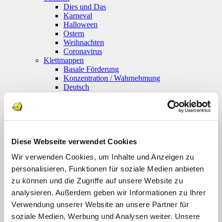
Dies und Das
Karneval
Halloween
Ostern
Weihnachten
Coronavirus
Klettmappen
Basale Förderung
Konzentration / Wahrnehmung
Deutsch
Anfangsunterricht
Silben lesen
Mathematik
Anfangsunterricht
Zahlenraum bis 10
Zahlenraum 100
Diese Webseite verwendet Cookies
Multiplikation
Wir verwenden Cookies, um Inhalte und Anzeigen zu
Farben und Formen
Geld
personalisieren, Funktionen für soziale Medien anbieten
Größen
zu können und die Zugriffe auf unsere Website zu
Uhr
analysieren. Außerdem geben wir Informationen zu Ihrer
Sachunterricht
Englisch
Verwendung unserer Website an unsere Partner für
Themenpakete
soziale Medien, Werbung und Analysen weiter. Unsere
Druckwerke