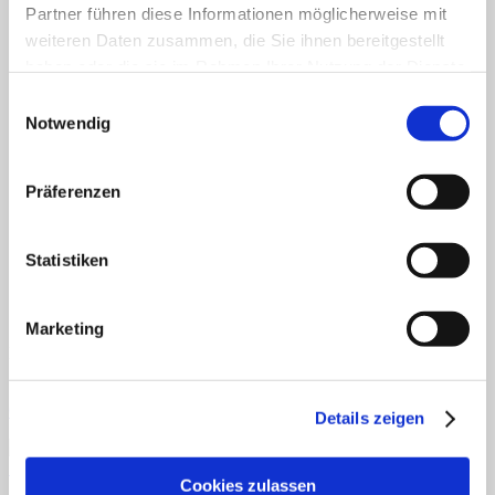
Partner führen diese Informationen möglicherweise mit
Deutsch
Fertiges Material
weiteren Daten zusammen, die Sie ihnen bereitgestellt
Mathematik
haben oder die sie im Rahmen Ihrer Nutzung der Dienste
Anfangsunterricht
gesammelt haben.
ZR bis 10
Einwilligungsauswahl
ZR bis 20
Notwendig
Motorik
Sachunterricht
Aufgabenkarten
Präferenzen
Klettmappen
Deutsch
Konzentration/Wahrnehmung
Basale Förderung
Statistiken
Mathematik
Uhrzeit
Sachkunde
Marketing
Fordern Sie unseren Flyer an
Gratismaterialien
Details zeigen
Schnellansicht
Cookies zulassen