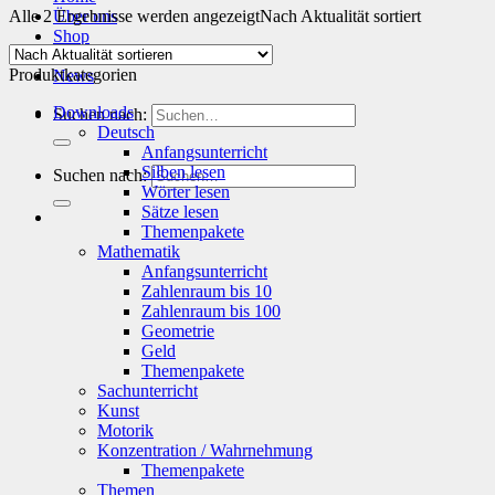
Alle 2 Ergebnisse werden angezeigt
Über uns
Nach Aktualität sortiert
Shop
Info
Produktkategorien
News
Downloads
Suchen nach:
Deutsch
Anfangsunterricht
Silben lesen
Suchen nach:
Wörter lesen
Sätze lesen
Themenpakete
Mathematik
Anfangsunterricht
Zahlenraum bis 10
Zahlenraum bis 100
Geometrie
Geld
Themenpakete
Sachunterricht
Kunst
Motorik
Konzentration / Wahrnehmung
Themenpakete
Themen