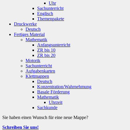
Uhr
Sachunterricht
Englisch
Themenpakete
Druckwerke
Deutsch
Fertiges Material
Mathematik
Anfangsunterricht
ZR bis 10
ZR bis 20
Motorik
Sachunterricht
Aufgabenkarten
Klettmappen
Deutsch
Konzentration/Wahrnehmung
Basale Förderung
Mathematik
Uhrzeit
Sachkunde
Sie haben einen Wunsch für eine neue Mappe?
Schreiben Sie uns!