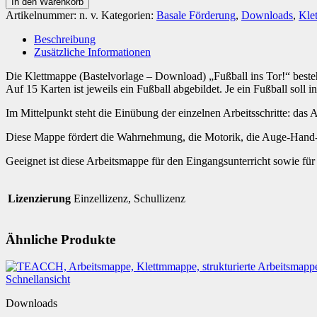
In den Warenkorb
ins
Artikelnummer:
n. v.
Kategorien:
Basale Förderung
,
Downloads
,
Kle
Tor!
[Digital]
Beschreibung
Menge
Zusätzliche Informationen
Die Klettmappe (Bastelvorlage – Download) „Fußball ins Tor!“ besteht
Auf 15 Karten ist jeweils ein Fußball abgebildet. Je ein Fußball soll i
Im Mittelpunkt steht die Einübung der einzelnen Arbeitsschritte: da
Diese Mappe fördert die Wahrnehmung, die Motorik, die Auge-Hand-
Geeignet ist diese Arbeitsmappe für den Eingangsunterricht sowie fü
Lizenzierung
Einzellizenz, Schullizenz
Ähnliche Produkte
Schnellansicht
Downloads