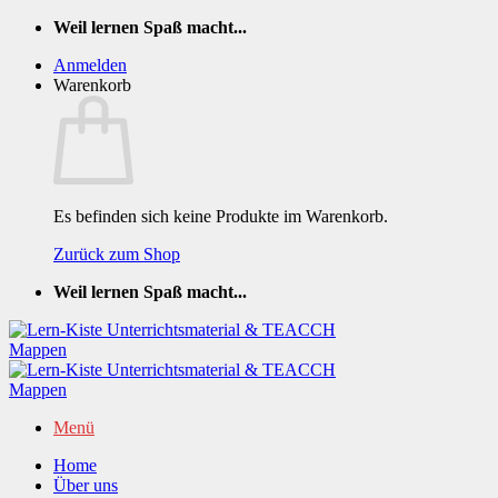
Zum
Weil lernen Spaß macht...
Inhalt
Anmelden
springen
Warenkorb
Es befinden sich keine Produkte im Warenkorb.
Zurück zum Shop
Weil lernen Spaß macht...
Menü
Home
Über uns