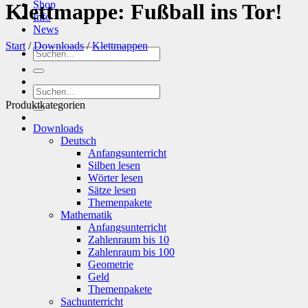
Shop
Klettmappe: Fußball ins Tor!
Info
News
Start
/
Downloads
/
Klettmappen
Suchen
nach:
Suchen
nach:
Produktkategorien
Downloads
Deutsch
Anfangsunterricht
Silben lesen
Wörter lesen
Sätze lesen
Themenpakete
Mathematik
Anfangsunterricht
Zahlenraum bis 10
Zahlenraum bis 100
Geometrie
Geld
Themenpakete
Sachunterricht