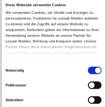
–
Grofomotorik
,
Nachspuren
,
Schwungübungen
,
Stiftführung
Diese Webseite verwendet Cookies
Tiere-
[Digital]
Beschreibung
Wir verwenden Cookies, um Inhalte und Anzeigen zu
Menge
Rezensionen (0)
personalisieren, Funktionen für soziale Medien anbieten
zu können und die Zugriffe auf unsere Website zu
Die
Nachspurübungen
sind mit
kindgerechten Abbildungen
verknüpft und können zur individuellen, auch farbigen Gestaltung
analysieren. Außerdem geben wir Informationen zu Ihrer
genutzt werden. Geübt wird das
Nachspuren von Ecken, Geraden
Verwendung unserer Website an unsere Partner für
und Kurven
.
soziale Medien, Werbung und Analysen weiter. Unsere
Die
Tiere
sind in einfacher kindgerechter Form dargestellt. Die
Partner führen diese Informationen möglicherweise mit
Schülerinnen und Schüler lernen grundlegende
weiteren Daten zusammen, die Sie ihnen bereitgestellt
Gestaltungskriterien
von Tiergesichtern und Tierkörpern kennen.
haben oder die sie im Rahmen Ihrer Nutzung der Dienste
Gefördert werden die Bereiche
Hand-Auge-Koordination,
gesammelt haben.
Einwilligungsauswahl
Ausdauer und Wahrnehmung
.
Notwendig
Die
Kopiervorlagen
beinhalten
zwei DIN A5 Heftchen
(Vorlagen)
mit je 40 Seiten.
Präferenzen
Rezensionen
Es gibt noch keine Rezensionen.
Statistiken
Nur angemeldete Kunden, die dieses Produkt gekauft haben, dürfen