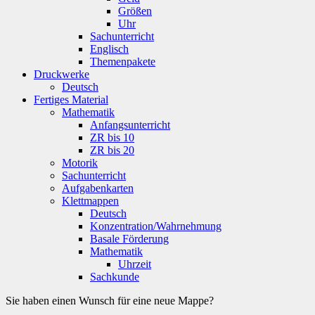
Größen
Uhr
Sachunterricht
Englisch
Themenpakete
Druckwerke
Deutsch
Fertiges Material
Mathematik
Anfangsunterricht
ZR bis 10
ZR bis 20
Motorik
Sachunterricht
Aufgabenkarten
Klettmappen
Deutsch
Konzentration/Wahrnehmung
Basale Förderung
Mathematik
Uhrzeit
Sachkunde
Sie haben einen Wunsch für eine neue Mappe?