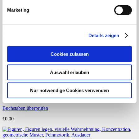
eine Rezension abgeben.
Marketing
Ähnliche Produkte
Schnellansicht
Details zeigen
Anfangsunterricht
Cookies zulassen
Schwungübungen DIN A5
€
6,50
Auswahl erlauben
Enthält 7% reduzierte MwSt.
Schnellansicht
Nur notwendige Cookies verwenden
Anfangsunterricht
Buchstaben überprüfen
€
0,00