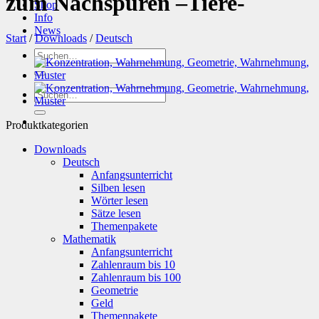
zum Nachspuren –Tiere-
Shop
Info
News
Start
/
Downloads
/
Deutsch
Suchen
nach:
Suchen
nach:
Produktkategorien
Downloads
Deutsch
Anfangsunterricht
Silben lesen
Wörter lesen
Sätze lesen
Themenpakete
Mathematik
Anfangsunterricht
Zahlenraum bis 10
Zahlenraum bis 100
Geometrie
Geld
Themenpakete