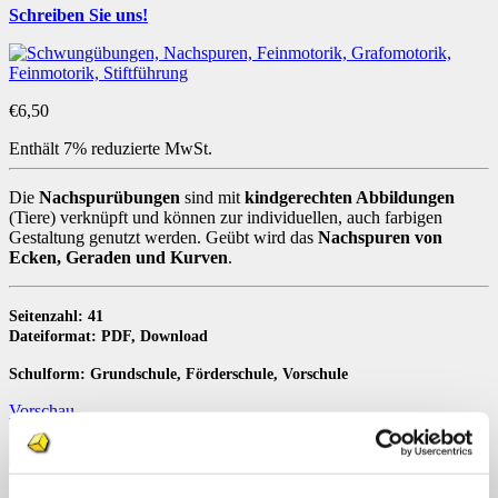
Schreiben Sie uns!
€
6,50
Enthält 7% reduzierte MwSt.
Die
Nachspurübungen
sind mit
kindgerechten Abbildungen
(Tiere) verknüpft und können zur individuellen, auch farbigen
Gestaltung genutzt werden. Geübt wird das
Nachspuren von
Ecken, Geraden und Kurven
.
Seitenzahl: 41
Dateiformat: PDF, Download
Schulform: Grundschule, Förderschule, Vorschule
Vorschau
Kindgerechte
Zeichnungen
In den Warenkorb
zum
Artikelnummer:
LKD1784
Kategorien:
Anfangsunterricht
,
Deutsch
,
Nachspuren
Downloads
Schlagwörter:
Anfangsunterricht
,
Feinmotorik
,