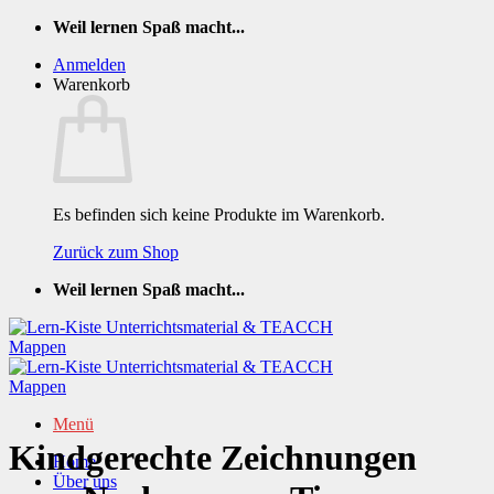
Zum
Weil lernen Spaß macht...
Inhalt
Anmelden
springen
Warenkorb
Es befinden sich keine Produkte im Warenkorb.
Zurück zum Shop
Weil lernen Spaß macht...
Menü
Kindgerechte Zeichnungen
Home
Über uns