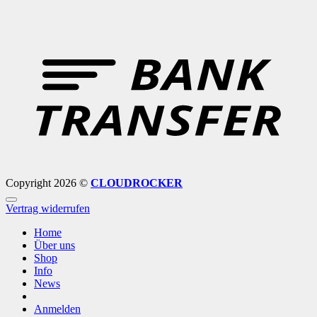
B
T
Copyright 2026 ©
CLOUDROCKER
Vertrag widerrufen
Home
Über uns
Shop
Info
News
Anmelden