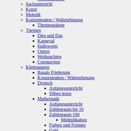
Sachunterricht
Kunst
Motorik
Konzentration / Wahrnehmung
Themenpakete
Themen
Dies und Das
Karneval
Halloween
Ostern
Weihnachten
Coronavirus
Klettmappen
Basale Förderung
Konzentration / Wahrnehmung
Deutsch
Anfangsunterricht
Silben lesen
Mathematik
Anfangsunterricht
Zahlenraum bis 10
Zahlenraum 100
Multiplikation
Farben und Formen
Geld