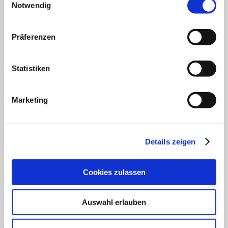
Notwendig
Lizenzierung
Einzellizenz, Schullizenz
Präferenzen
Ähnliche Produkte
Statistiken
Marketing
Schnellansicht
Downloads
Details zeigen
Farben und Formen Themenpaket
€
2,99
Cookies zulassen
Enthält 7% reduzierte MwSt.
Auswahl erlauben
Schnellansicht