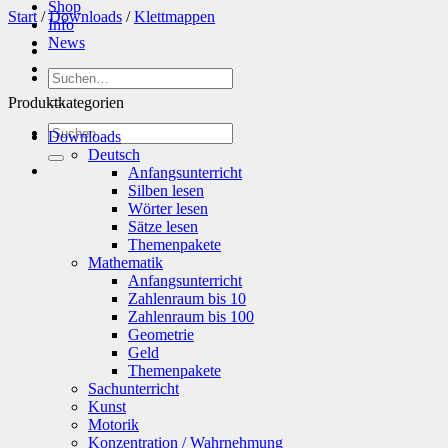
Shop
Start
/
Downloads
/
Klettmappen
Info
News
Suchen
nach:
Produktkategorien
Suchen
Downloads
nach:
Deutsch
Anfangsunterricht
Silben lesen
Wörter lesen
Sätze lesen
Themenpakete
Mathematik
Anfangsunterricht
Zahlenraum bis 10
Zahlenraum bis 100
Geometrie
Geld
Themenpakete
Sachunterricht
Kunst
Motorik
Konzentration / Wahrnehmung