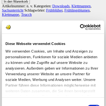
sortieren
In den Warenkorb
[Digital]
Artikelnummer:
n. v.
Kategorien:
Downloads
,
Klettmappen
,
Menge
Sachunterricht
Schlagwörter:
Frühblüher
,
Frühlingsblumen
,
Klettmappe
,
Teacch
Beschreibung
Zusätzliche Informationen
Die Klettmappe (Bastelvorlage) „Frühlingsblumen sortieren“ besteht
aus 6 Feldern. Jedes Feld ist in 5 Teile geteilt. Im linken Feld wird
jeweils eine Frühlingsblume (Tulpe, Narzisse, Krokus, Hyazinthe,
Diese Webseite verwendet Cookies
Traubenhyazinthe und Schneeglöckchen) vorgegeben.
Wir verwenden Cookies, um Inhalte und Anzeigen zu
Des Weiteren gibt es 24 Karten mit jeweils 4 dieser Frühblüher.
Diese Abbildungen werden den passenden Blumen zugeordnet.
personalisieren, Funktionen für soziale Medien anbieten
zu können und die Zugriffe auf unsere Website zu
Beim Kletthintergrund der Variante 1 können die Blumenvorgaben
analysieren. Außerdem geben wir Informationen zu Ihrer
frei gewählt werden. Bei Variante 2 sind die Blumen vorgegeben.
Verwendung unserer Website an unsere Partner für
Diese Mappe fördert neben der Farbunterscheidung auch die
soziale Medien, Werbung und Analysen weiter. Unsere
Motorik, die Auge-Hand-Koordination, die Konzentration und die
Ausdauer. Im Sachunterricht kann die Mappe bei der Einführung
Partner führen diese Informationen möglicherweise mit
der Frühblüher genutzt werden.
weiteren Daten zusammen, die Sie ihnen bereitgestellt
haben oder die sie im Rahmen Ihrer Nutzung der Dienste
Geeignet ist diese Arbeitsmappe für den Eingangsunterricht sowie
für die sonderpädagogische Förderung.
gesammelt haben.
Einwilligungsauswahl