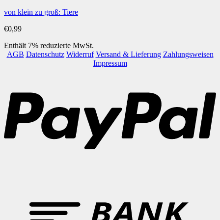
von klein zu groß: Tiere
€
0,99
Enthält 7% reduzierte MwSt.
AGB
Datenschutz
Widerruf
Versand & Lieferung
Zahlungsweisen
Impressum
P
B
T