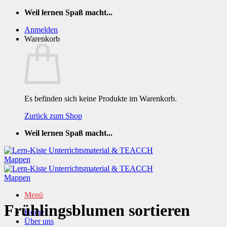
Zum
Weil lernen Spaß macht...
Inhalt
Anmelden
springen
Warenkorb
Es befinden sich keine Produkte im Warenkorb.
Zurück zum Shop
Weil lernen Spaß macht...
Menü
Frühlingsblumen sortieren
Home
Über uns