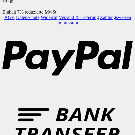
€
3,00
Enthält 7% reduzierte MwSt.
AGB
Datenschutz
Widerruf
Versand & Lieferung
Zahlungsweisen
Impressum
P
B
T