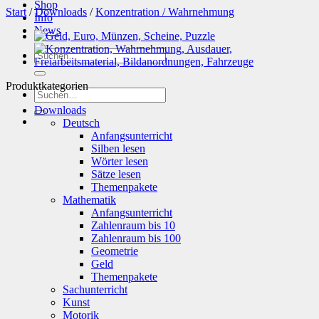
Shop
Start
/
Downloads
/
Konzentration / Wahrnehmung
Info
News
Suchen
nach:
Produktkategorien
Suchen
nach:
Downloads
Deutsch
Anfangsunterricht
Silben lesen
Wörter lesen
Sätze lesen
Themenpakete
Mathematik
Anfangsunterricht
Zahlenraum bis 10
Zahlenraum bis 100
Geometrie
Geld
Themenpakete
Sachunterricht
Kunst
Motorik