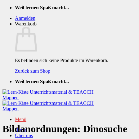
Zum
Weil lernen Spaß macht...
Inhalt
Anmelden
springen
Warenkorb
Es befinden sich keine Produkte im Warenkorb.
Zurück zum Shop
Weil lernen Spaß macht...
Menü
Bildanordnungen: Dinosuche
Home
Über uns