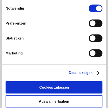
gesammelt haben.
Einwilligungsauswahl
Deutsch
Fertiges Material
Notwendig
Mathematik
Anfangsunterricht
ZR bis 10
Präferenzen
ZR bis 20
Motorik
Sachunterricht
Statistiken
Aufgabenkarten
Klettmappen
Deutsch
Konzentration/Wahrnehmung
Marketing
Basale Förderung
Mathematik
Uhrzeit
Sachkunde
Details zeigen
Fordern Sie unseren Flyer an
Cookies zulassen
Gratismaterialien
Auswahl erlauben
Schnellansicht