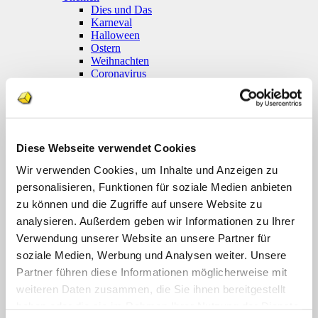
Dies und Das
Karneval
Halloween
Ostern
Weihnachten
Coronavirus
Klettmappen
Basale Förderung
Konzentration / Wahrnehmung
Deutsch
Anfangsunterricht
Diese Webseite verwendet Cookies
Silben lesen
Mathematik
Wir verwenden Cookies, um Inhalte und Anzeigen zu
Anfangsunterricht
personalisieren, Funktionen für soziale Medien anbieten
Zahlenraum bis 10
Zahlenraum 100
zu können und die Zugriffe auf unsere Website zu
Multiplikation
analysieren. Außerdem geben wir Informationen zu Ihrer
Farben und Formen
Verwendung unserer Website an unsere Partner für
Geld
Größen
soziale Medien, Werbung und Analysen weiter. Unsere
Uhr
Partner führen diese Informationen möglicherweise mit
Sachunterricht
weiteren Daten zusammen, die Sie ihnen bereitgestellt
Englisch
Themenpakete
haben oder die sie im Rahmen Ihrer Nutzung der Dienste
Druckwerke