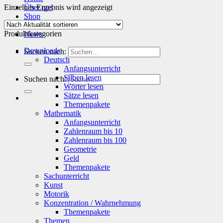
Einzelnes Ergebnis wird angezeigt
Über uns
Shop
Info
Produktkategorien
News
Downloads
Suchen nach:
Deutsch
Anfangsunterricht
Silben lesen
Suchen nach:
Wörter lesen
Sätze lesen
Themenpakete
Mathematik
Anfangsunterricht
Zahlenraum bis 10
Zahlenraum bis 100
Geometrie
Geld
Themenpakete
Sachunterricht
Kunst
Motorik
Konzentration / Wahrnehmung
Themenpakete
Themen