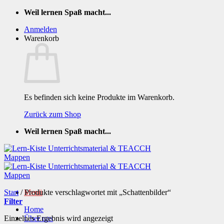
Zum
Weil lernen Spaß macht...
Inhalt
Anmelden
springen
Warenkorb
Es befinden sich keine Produkte im Warenkorb.
Zurück zum Shop
Weil lernen Spaß macht...
Start
/
Produkte verschlagwortet mit „Schattenbilder“
Menü
Filter
Home
Einzelnes Ergebnis wird angezeigt
Über uns