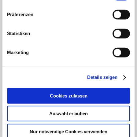
Fertiges Material
Mathematik
Anfangsunterricht
Präferenzen
ZR bis 10
ZR bis 20
Motorik
Statistiken
Sachunterricht
Aufgabenkarten
Klettmappen
Deutsch
Marketing
Konzentration/Wahrnehmung
Basale Förderung
Mathematik
Uhrzeit
Details zeigen
Sachkunde
Fordern Sie unseren Flyer an
Cookies zulassen
Gratismaterialien
Auswahl erlauben
Schnellansicht
Nur notwendige Cookies verwenden
Downloads