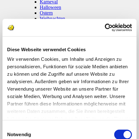
Karneval
Halloween
Ostern
Weihnachten
Coronavirus
Klettmappen
Basale Förderung
Konzentration / Wahrnehmung
Deutsch
Diese Webseite verwendet Cookies
Anfangsunterricht
Silben lesen
Wir verwenden Cookies, um Inhalte und Anzeigen zu
Mathematik
personalisieren, Funktionen für soziale Medien anbieten
Anfangsunterricht
zu können und die Zugriffe auf unsere Website zu
Zahlenraum bis 10
Zahlenraum 100
analysieren. Außerdem geben wir Informationen zu Ihrer
Multiplikation
Verwendung unserer Website an unsere Partner für
Farben und Formen
soziale Medien, Werbung und Analysen weiter. Unsere
Geld
Größen
Partner führen diese Informationen möglicherweise mit
Uhr
weiteren Daten zusammen, die Sie ihnen bereitgestellt
Sachunterricht
haben oder die sie im Rahmen Ihrer Nutzung der Dienste
Englisch
Themenpakete
gesammelt haben.
Einwilligungsauswahl
Druckwerke
Notwendig
Deutsch