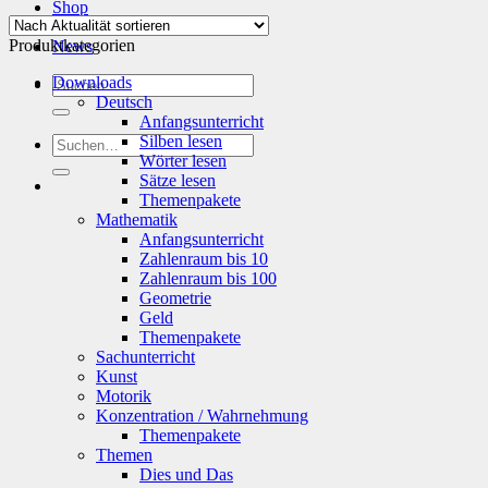
Shop
Info
Produktkategorien
News
Suchen
Downloads
nach:
Deutsch
Anfangsunterricht
Silben lesen
Suchen
Wörter lesen
nach:
Sätze lesen
Themenpakete
Mathematik
Anfangsunterricht
Zahlenraum bis 10
Zahlenraum bis 100
Geometrie
Geld
Themenpakete
Sachunterricht
Kunst
Motorik
Konzentration / Wahrnehmung
Themenpakete
Themen
Dies und Das