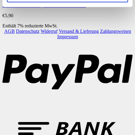
Konzentrationsübungen mit Schattenbildern
€
5,90
Enthält 7% reduzierte MwSt.
AGB
Datenschutz
Widerruf
Versand & Lieferung
Zahlungsweisen
Impressum
P
B
T