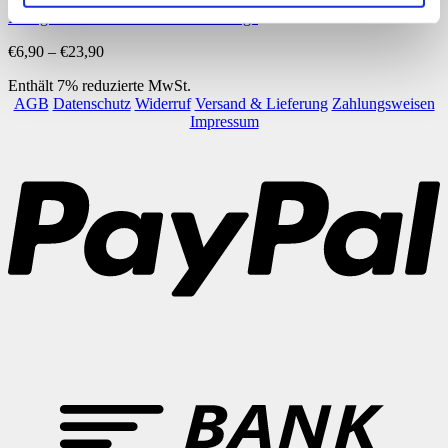
Lustige Monster Lese- und Malaufträge
Preisspanne:
€
6,90
–
€
23,90
€6,90
Enthält 7% reduzierte MwSt.
bis
AGB
Datenschutz
Widerruf
Versand & Lieferung
Zahlungsweisen
€23,90
Impressum
P
B
T