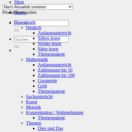
Shop
Info
Produktkategorien
News
Suchen
Downloads
nach:
Deutsch
Anfangsunterricht
Silben lesen
Suchen
Wörter lesen
nach:
Sätze lesen
Themenpakete
Mathematik
Anfangsunterricht
Zahlenraum bis 10
Zahlenraum bis 100
Geometrie
Geld
Themenpakete
Sachunterricht
Kunst
Motorik
Konzentration / Wahrnehmung
Themenpakete
Themen
Dies und Das