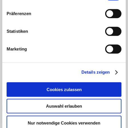
Fertiges Material
Mathematik
Anfangsunterricht
Präferenzen
ZR bis 10
ZR bis 20
Motorik
Statistiken
Sachunterricht
Aufgabenkarten
Klettmappen
Deutsch
Marketing
Konzentration/Wahrnehmung
Basale Förderung
Mathematik
Uhrzeit
Details zeigen
Sachkunde
Fordern Sie unseren Flyer an
Cookies zulassen
Gratismaterialien
Auswahl erlauben
Schnellansicht
Nur notwendige Cookies verwenden
Downloads