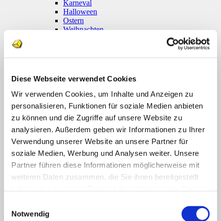
Karneval
Halloween
Ostern
Weihnachten
Coronavirus
Klettmappen
Basale Förderung
Konzentration / Wahrnehmung
Deutsch
Diese Webseite verwendet Cookies
Anfangsunterricht
Silben lesen
Wir verwenden Cookies, um Inhalte und Anzeigen zu
Mathematik
personalisieren, Funktionen für soziale Medien anbieten
Anfangsunterricht
zu können und die Zugriffe auf unsere Website zu
Zahlenraum bis 10
Zahlenraum 100
analysieren. Außerdem geben wir Informationen zu Ihrer
Multiplikation
Verwendung unserer Website an unsere Partner für
Farben und Formen
soziale Medien, Werbung und Analysen weiter. Unsere
Geld
Größen
Partner führen diese Informationen möglicherweise mit
Uhr
weiteren Daten zusammen, die Sie ihnen bereitgestellt
Sachunterricht
haben oder die sie im Rahmen Ihrer Nutzung der Dienste
Englisch
Themenpakete
gesammelt haben.
Einwilligungsauswahl
Druckwerke
Notwendig
Deutsch