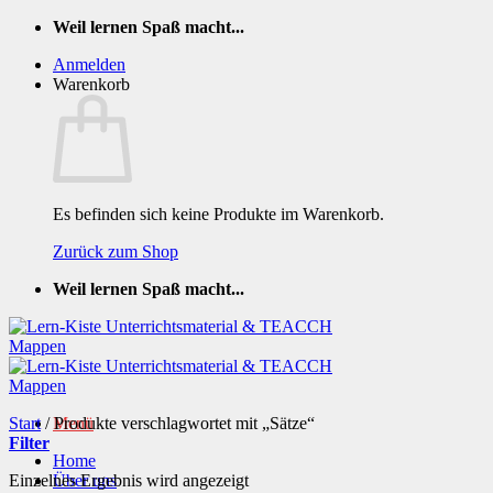
Zum
Weil lernen Spaß macht...
Inhalt
Anmelden
springen
Warenkorb
Es befinden sich keine Produkte im Warenkorb.
Zurück zum Shop
Weil lernen Spaß macht...
Start
/
Produkte verschlagwortet mit „Sätze“
Menü
Filter
Home
Einzelnes Ergebnis wird angezeigt
Über uns