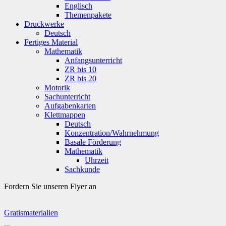
Englisch
Themenpakete
Druckwerke
Deutsch
Fertiges Material
Mathematik
Anfangsunterricht
ZR bis 10
ZR bis 20
Motorik
Sachunterricht
Aufgabenkarten
Klettmappen
Deutsch
Konzentration/Wahrnehmung
Basale Förderung
Mathematik
Uhrzeit
Sachkunde
Fordern Sie unseren Flyer an
Gratismaterialien