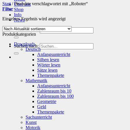
Start
/
Produkte verschlagwortet mit „Roboter“
Über uns
Filter
Shop
Info
Einzelnes Ergebnis wird angezeigt
News
Suchen nach:
Produktkategorien
Downloads
Suchen nach:
Deutsch
Anfangsunterricht
Silben lesen
Wörter lesen
Sätze lesen
Themenpakete
Mathematik
Anfangsunterricht
Zahlenraum bis 10
Zahlenraum bis 100
Geometrie
Geld
Themenpakete
Sachunterricht
Kunst
Motorik