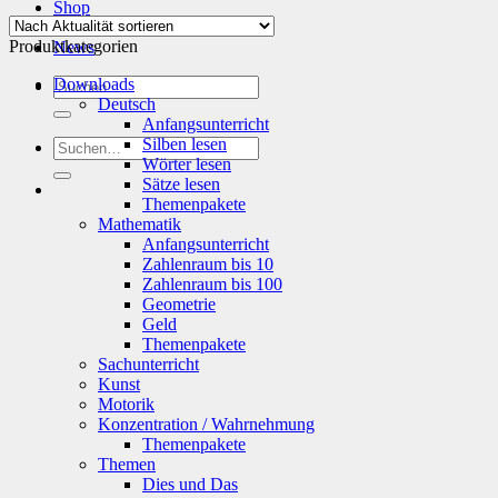
Shop
Info
Produktkategorien
News
Suchen
Downloads
nach:
Deutsch
Anfangsunterricht
Silben lesen
Suchen
Wörter lesen
nach:
Sätze lesen
Themenpakete
Mathematik
Anfangsunterricht
Zahlenraum bis 10
Zahlenraum bis 100
Geometrie
Geld
Themenpakete
Sachunterricht
Kunst
Motorik
Konzentration / Wahrnehmung
Themenpakete
Themen
Dies und Das