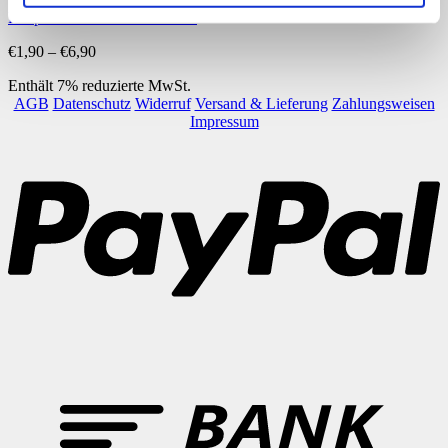
Raupe zeichnen in 8 Schritten
Preisspanne:
€
1,90
–
€
6,90
€1,90
Enthält 7% reduzierte MwSt.
bis
AGB
Datenschutz
Widerruf
Versand & Lieferung
Zahlungsweisen
€6,90
Impressum
P
B
T