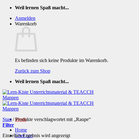
Zum
Weil lernen Spaß macht...
Inhalt
Anmelden
springen
Warenkorb
Es befinden sich keine Produkte im Warenkorb.
Zurück zum Shop
Weil lernen Spaß macht...
Start
/
Produkte verschlagwortet mit „Raupe“
Menü
Filter
Home
Einzelnes Ergebnis wird angezeigt
Über uns