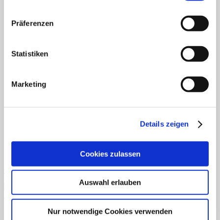
Fertiges Material
Mathematik
Anfangsunterricht
Präferenzen
ZR bis 10
ZR bis 20
Motorik
Statistiken
Sachunterricht
Aufgabenkarten
Klettmappen
Deutsch
Marketing
Konzentration/Wahrnehmung
Basale Förderung
Mathematik
Uhrzeit
Details zeigen
Sachkunde
Fordern Sie unseren Flyer an
Cookies zulassen
Gratismaterialien
Auswahl erlauben
Schnellansicht
Nur notwendige Cookies verwenden
Downloads