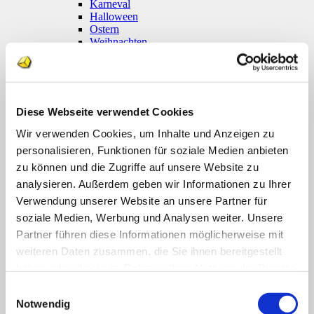
Karneval
Halloween
Ostern
Weihnachten
Coronavirus
Klettmappen
Basale Förderung
Konzentration / Wahrnehmung
Deutsch
Diese Webseite verwendet Cookies
Anfangsunterricht
Silben lesen
Wir verwenden Cookies, um Inhalte und Anzeigen zu
Mathematik
personalisieren, Funktionen für soziale Medien anbieten
Anfangsunterricht
zu können und die Zugriffe auf unsere Website zu
Zahlenraum bis 10
Zahlenraum 100
analysieren. Außerdem geben wir Informationen zu Ihrer
Multiplikation
Verwendung unserer Website an unsere Partner für
Farben und Formen
soziale Medien, Werbung und Analysen weiter. Unsere
Geld
Größen
Partner führen diese Informationen möglicherweise mit
Uhr
weiteren Daten zusammen, die Sie ihnen bereitgestellt
Sachunterricht
haben oder die sie im Rahmen Ihrer Nutzung der Dienste
Englisch
Themenpakete
gesammelt haben.
Einwilligungsauswahl
Druckwerke
Notwendig
Deutsch