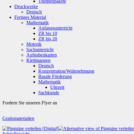
Themenpakete
Druckwerke
Deutsch
Fertiges Material
Mathematik
Anfangsunterricht
ZR bis 10
ZR bis 20
Motorik
Sachunterricht
Aufgabenkarten
Klettmappen
Deutsch
Konzentration/Wahrnehmung
Basale Förderung
Mathematik
Uhrzeit
Sachkunde
Fordern Sie unseren Flyer an
Gratismaterialien
Schnellansicht