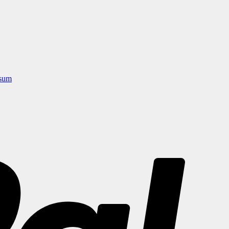
sum
PayPal