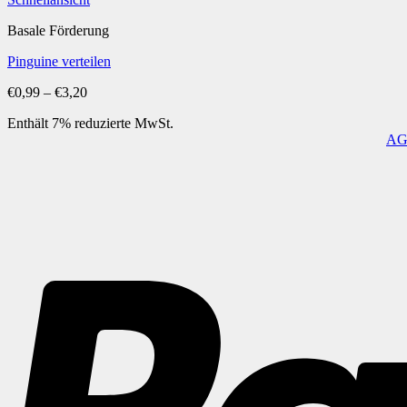
Basale Förderung
Pinguine verteilen
Preisspanne:
€
0,99
–
€
3,20
€0,99
Enthält 7% reduzierte MwSt.
bis
A
€3,20