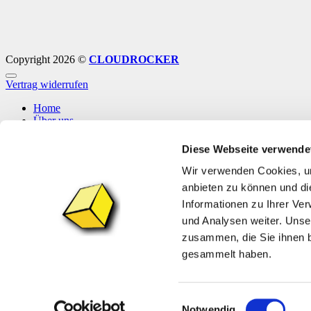
Copyright 2026 ©
CLOUDROCKER
Vertrag widerrufen
Home
Über uns
Shop
Info
Diese Webseite verwende
News
Wir verwenden Cookies, um
Anmelden
anbieten zu können und di
Informationen zu Ihrer Ve
Anmelden
und Analysen weiter. Unse
zusammen, die Sie ihnen b
Erforderlich
Benutzername oder E-Mail-Adresse
*
gesammelt haben.
Erforderlich
Passwort
*
Angemeldet bleiben
Anmelden
Einwilligungsauswahl
Notwendig