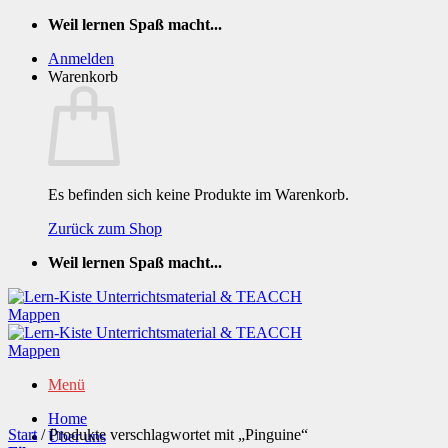
Zum
Weil lernen Spaß macht...
Inhalt
Anmelden
springen
Warenkorb
Es befinden sich keine Produkte im Warenkorb.
Zurück zum Shop
Weil lernen Spaß macht...
Menü
Home
Start
/
Produkte verschlagwortet mit „Pinguine“
Über uns