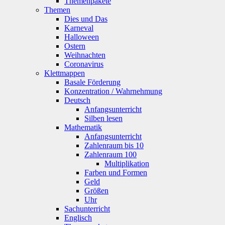
Themenpakete
Themen
Dies und Das
Karneval
Halloween
Ostern
Weihnachten
Coronavirus
Klettmappen
Basale Förderung
Konzentration / Wahrnehmung
Deutsch
Anfangsunterricht
Silben lesen
Mathematik
Anfangsunterricht
Zahlenraum bis 10
Zahlenraum 100
Multiplikation
Farben und Formen
Geld
Größen
Uhr
Sachunterricht
Englisch