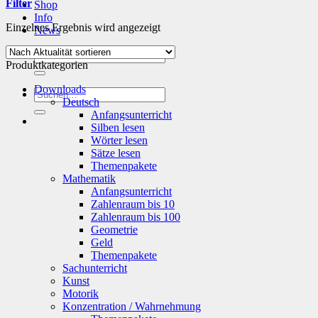
Filter
Shop
Info
Einzelnes Ergebnis wird angezeigt
News
Suchen
Produktkategorien
nach:
Downloads
Suchen
Deutsch
nach:
Anfangsunterricht
Silben lesen
Wörter lesen
Sätze lesen
Themenpakete
Mathematik
Anfangsunterricht
Zahlenraum bis 10
Zahlenraum bis 100
Geometrie
Geld
Themenpakete
Sachunterricht
Kunst
Motorik
Konzentration / Wahrnehmung